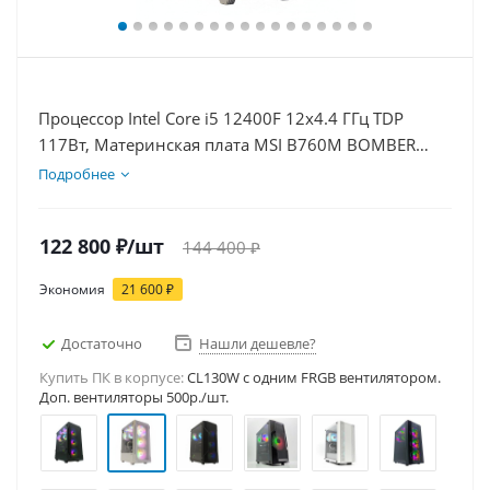
Процессор Intel Core i5 12400F 12x4.4 ГГц TDP
117Вт, Материнская плата MSI B760M BOMBER
WIFI D5, Видеокарта RTX 5060Ti 8Гб, Память
Подробнее
DDR5 16Gb, Диски SSD 1000Гб + HDD 2Тб, БП
600Вт
122 800
₽
/шт
144 400
₽
Экономия
21 600
₽
Достаточно
Нашли дешевле?
Купить ПК в корпусе:
CL130W c одним FRGB вентилятором.
Доп. вентиляторы 500р./шт.