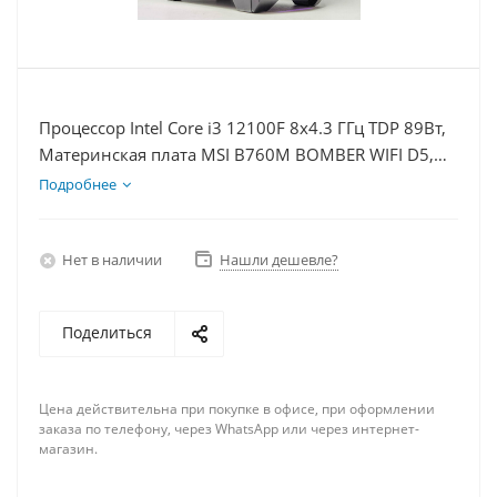
Процессор Intel Core i3 12100F 8x4.3 ГГц TDP 89Вт,
Материнская плата MSI B760M BOMBER WIFI D5,
Видеокарта RTX 5060Ti 8Гб, Память DDR5 16Gb,
Подробнее
Диски SSD 1000Гб + HDD 2Тб, БП 600Вт
Нет в наличии
Нашли дешевле?
Поделиться
Цена действительна при покупке в офисе, при оформлении
заказа по телефону, через WhatsApp или через интернет-
магазин.