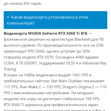
до начала 30х годов.
Какая видеокарта установлена в этом
компьютере?
Видеокарта NVIDIA GeForce RTX 5060 Ti 8ГБ
—
флагманское решение на архитектуре Blackwell для ПК
высокого уровня. По производительности она на 25%
превосходит RTX 5060, однако уступает до 30%
старшему модели RTX 5070. Оснащена 4480 ядрами
CUDA, 8 ГБ GDDR7, поддерживает DLSS 4 и Advanced Ray
Tracing.
В играх на 1080p видеокарта выдаёт 100+ FPS в
требовательных тайтлах: Star Wars Outlaws показывает
115 FPS, Alan Wake 2 — 105 FPS, Dragon's Dogma 2 — 110
FPS с максимальными настройками. На младших
моделях эти игры не достигают стабильных 100 FPS.
RTX 5060 Ti идеальна для профессиональных задач.
Архитекторы ускорят визуализацию проектов в V-Ray и