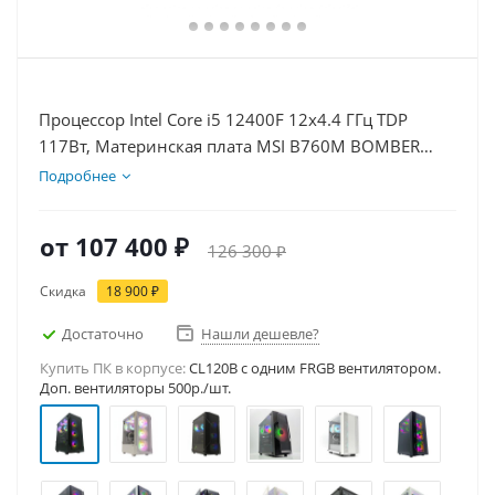
Процессор Intel Core i5 12400F 12x4.4 ГГц TDP
117Вт, Материнская плата MSI B760M BOMBER
WIFI D5, Видеокарта RTX 5060Ti 8Гб, Память
Подробнее
DDR5 16Gb, Диски SSD 1000Гб, БП 600Вт
от
107 400 ₽
126 300 ₽
Скидка
18 900 ₽
Достаточно
Нашли дешевле?
Купить ПК в корпусе:
CL120B c одним FRGB вентилятором.
Доп. вентиляторы 500р./шт.