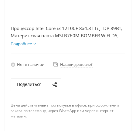
Процессор Intel Core i3 12100F 8x4.3 ГГц TDP 89Вт,
Материнская плата MSI B760M BOMBER WIFI D5,
Видеокарта RTX 3050 8Гб, Память DDR5 16Gb,
Подробнее
Диски SSD 1000Гб + HDD 2Тб, БП 600Вт
Нет в наличии
Нашли дешевле?
Поделиться
Цена действительна при покупке в офисе, при оформлении
заказа по телефону, через WhatsApp или через интернет-
магазин.