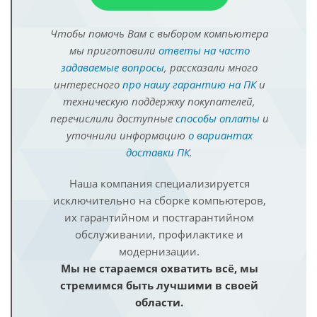
Чтобы помочь Вам с выбором компьютера
мы приготовили
ответы на часто
задаваемые вопросы
, рассказали много
интересного
про нашу гарантию на ПК
и
техническую поддержку покупателей,
перечислили доступные
способы оплаты
и
уточнили информацию
о вариантах
доставки ПК
.
Наша компания специализируется
исключительно на сборке компьютеров,
их гарантийном и постгарантийном
обслуживании, профилактике и
модернизации.
Мы не стараемся охватить всё, мы
стремимся быть лучшими в своей
области.