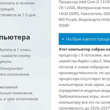
Процессор Intel Core i3 131
ыполнить в течении
CR-1200E, Материнская пла
гураций,
16Gb DDR5, Накопитель SSD
вляется за 1-3 дня.
WD Purple, Видеокарта nVid
500Вт
мпьютера
На базе какого проце
Этот компьютер собран на 
упить в 1 клик».
процессор с 8 потоками, вы
и нажмите кнопку
семейства Raptor Lake-S. М
детали.
потоков и новая гибридная
. Консультант
производительности, по ср
 его исполнения
процессора отсутствует вс
компьютеров этой серии, к
 желаемой
определяется моделью виде
льные пожелания.
Требовательные игры, мног
ть и срок исполнения
компьютеру все это по сил
популярность до 2026–2027