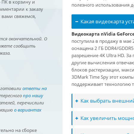
ПК в корзину и
полезного использования до
омментарии к заказу
 вами свяжемся,
Какая видеокарта ус
Видеокарта nVidia GeForc
тся окончательной. О
поступила в продажу в мае 2
можете сообщить
оснащена 2 ГБ DDR4/GDDR5
каза.
разрешение 4K Ultra HD. За
другие вычисления отвечают
блоков растеризации, макс
3DMark Time Spy этот компь
поддерживает технологию т
иготовили
ответы на
нтересного
про нашу
Как выбрать внешний
ателей, перечислили
рмацию
о вариантах
Как увеличить мощно
ельно на сборке