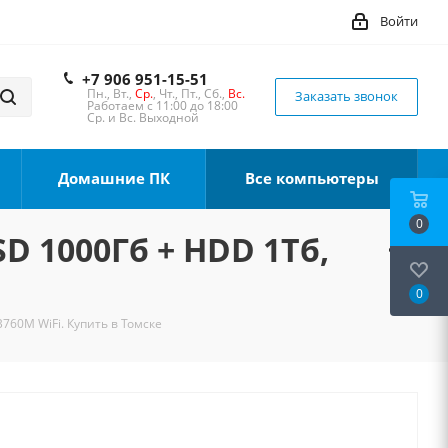
Войти
+7 906 951-15-51
Пн., Вт.,
Ср.
, Чт., Пт., Сб.,
Вс.
Заказать звонок
Работаем с 11:00 до 18:00
Ср. и Вс. Выходной
Домашние ПК
Все компьютеры
0
SD 1000Гб + HDD 1Тб,
0
B760M WiFi. Купить в Томске