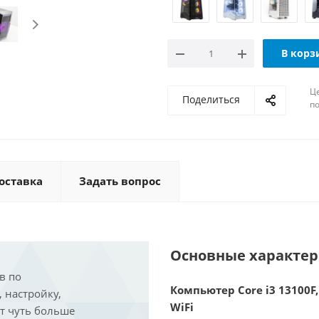
В корз
Ц
Поделиться
по
оставка
Задать вопрос
Основные характе
в по
Компьютер Core i3 13100F,
, настройку,
WiFi
ит чуть больше