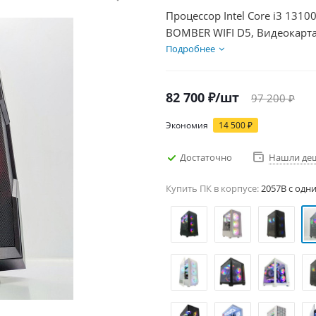
Процессор Intel Core i3 131
BOMBER WIFI D5, Видеокарта
1000Гб + HDD 1Тб, БП 500Вт
Подробнее
82 700
₽
/шт
97 200
₽
Экономия
14 500
₽
Достаточно
Нашли де
Купить ПК в корпусе:
2057B c одн