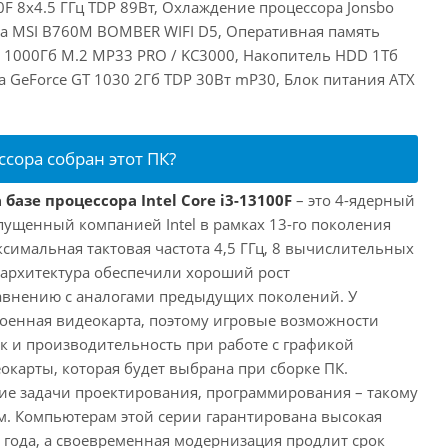
00F 8x4.5 ГГц TDP 89Вт, Охлаждение процессора Jonsbo
та MSI B760M BOMBER WIFI D5, Оперативная память
 1000Гб M.2 MP33 PRO / KC3000, Накопитель HDD 1Тб
ia GeForce GT 1030 2Гб TDP 30Вт mP30, Блок питания ATX
ссора собран этот ПК?
базе процессора Intel Core i3-13100F
– это 4-ядерный
пущенный компанией Intel в рамках 13-го поколения
аксимальная тактовая частота 4,5 ГГц, 8 вычислительных
 архитектура обеспечили хороший рост
авнению с аналогами предыдущих поколений. У
троенная видеокарта, поэтому игровые возможности
ак и производительность при работе с графикой
окарты, которая будет выбрана при сборке ПК.
ие задачи проектирования, программирования – такому
ам. Компьютерам этой серии гарантирована высокая
 года, а своевременная модернизация продлит срок