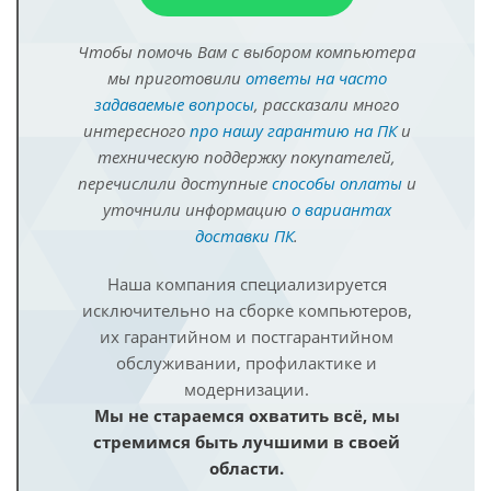
Чтобы помочь Вам с выбором компьютера
мы приготовили
ответы на часто
задаваемые вопросы
, рассказали много
интересного
про нашу гарантию на ПК
и
техническую поддержку покупателей,
перечислили доступные
способы оплаты
и
уточнили информацию
о вариантах
доставки ПК
.
Наша компания специализируется
исключительно на сборке компьютеров,
их гарантийном и постгарантийном
обслуживании, профилактике и
модернизации.
Мы не стараемся охватить всё, мы
стремимся быть лучшими в своей
области.