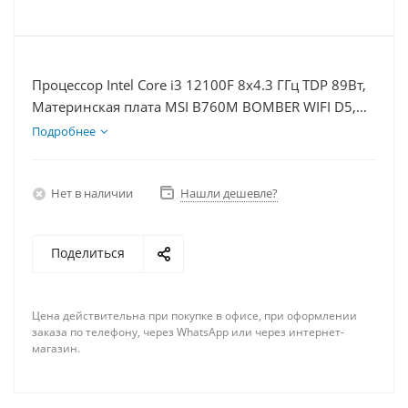
Процессор Intel Core i3 12100F 8x4.3 ГГц TDP 89Вт,
Материнская плата MSI B760M BOMBER WIFI D5,
Видеокарта GTX 1650 4Гб, Память DDR5 64Gb,
Подробнее
Диски SSD 1000Гб + HDD 1Тб, БП 500Вт
Нет в наличии
Нашли дешевле?
Поделиться
Цена действительна при покупке в офисе, при оформлении
заказа по телефону, через WhatsApp или через интернет-
магазин.