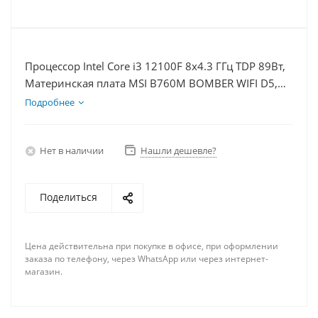
Процессор Intel Core i3 12100F 8x4.3 ГГц TDP 89Вт,
Материнская плата MSI B760M BOMBER WIFI D5,
Видеокарта GT 1030 2Гб, Память DDR5 64Gb,
Подробнее
Диски SSD 1000Гб, БП 500Вт
Нет в наличии
Нашли дешевле?
Поделиться
Цена действительна при покупке в офисе, при оформлении
заказа по телефону, через WhatsApp или через интернет-
магазин.