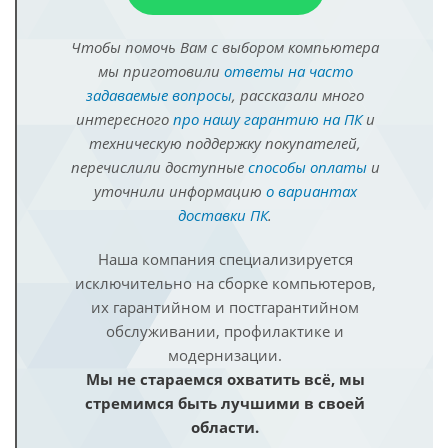
Чтобы помочь Вам с выбором компьютера
мы приготовили
ответы на часто
задаваемые вопросы
, рассказали много
интересного
про нашу гарантию на ПК
и
техническую поддержку покупателей,
перечислили доступные
способы оплаты
и
уточнили информацию
о вариантах
доставки ПК
.
Наша компания специализируется
исключительно на сборке компьютеров,
их гарантийном и постгарантийном
обслуживании, профилактике и
модернизации.
Мы не стараемся охватить всё, мы
стремимся быть лучшими в своей
области.