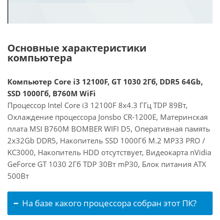
Основные характеристики
компьютера
Компьютер Core i3 12100F, GT 1030 2Гб, DDR5 64Gb,
SSD 1000Гб, B760M WiFi
Процессор Intel Core i3 12100F 8x4.3 ГГц TDP 89Вт,
Охлаждение процессора Jonsbo CR-1200E, Материнская
плата MSI B760M BOMBER WIFI D5, Оперативная память
2x32Gb DDR5, Накопитель SSD 1000Гб M.2 MP33 PRO /
KC3000, Накопитель HDD отсутствует, Видеокарта nVidia
GeForce GT 1030 2Гб TDP 30Вт mP30, Блок питания ATX
500Вт
На базе какого процессора собран этот ПК?