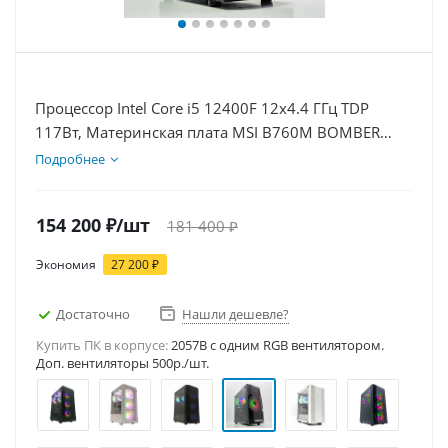
Процессор Intel Core i5 12400F 12x4.4 ГГц TDP
117Вт, Материнская плата MSI B760M BOMBER
WIFI D5, Видеокарта GT 1030 2Гб, Память
Подробнее
DDR5 64Gb, Диски SSD 1000Гб + HDD 2Тб, БП
500Вт
154 200
₽
/шт
181 400
₽
Экономия
27 200
₽
Достаточно
Нашли дешевле?
Купить ПК в корпусе:
2057B c одним RGB вентилятором.
Доп. вентиляторы 500р./шт.