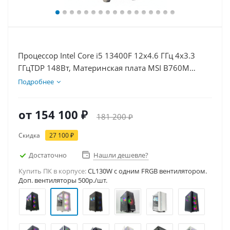
Процессор Intel Core i5 13400F 12x4.6 ГГц 4x3.3
ГГцTDP 148Вт, Материнская плата MSI B760M
BOMBER WIFI D5, Видеокарта GT 1030 2Гб, Память
Подробнее
DDR5 64Gb, Диски SSD 1000Гб + HDD 1Тб, БП
500Вт
от
154 100 ₽
181 200 ₽
Скидка
27 100 ₽
Достаточно
Нашли дешевле?
Купить ПК в корпусе:
CL130W c одним FRGB вентилятором.
Доп. вентиляторы 500р./шт.