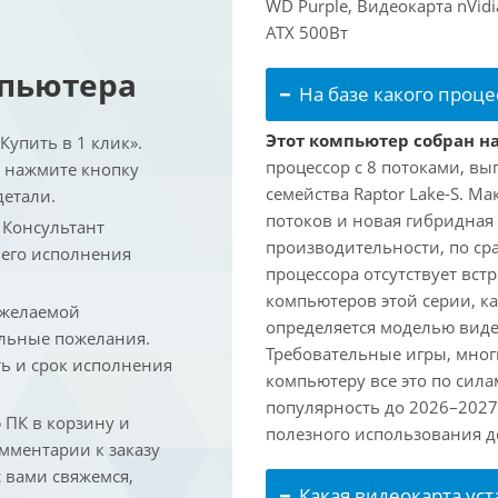
WD Purple, Видеокарта nVid
ATX 500Вт
мпьютера
На базе какого проце
Этот компьютер собран на 
упить в 1 клик».
процессор с 8 потоками, вы
и нажмите кнопку
семейства Raptor Lake-S. М
детали.
потоков и новая гибридная
. Консультант
производительности, по ср
 его исполнения
процессора отсутствует вс
компьютеров этой серии, к
 желаемой
определяется моделью виде
льные пожелания.
Требовательные игры, мног
ть и срок исполнения
компьютеру все это по сил
популярность до 2026–2027
ПК в корзину и
полезного использования до
омментарии к заказу
 вами свяжемся,
Какая видеокарта ус