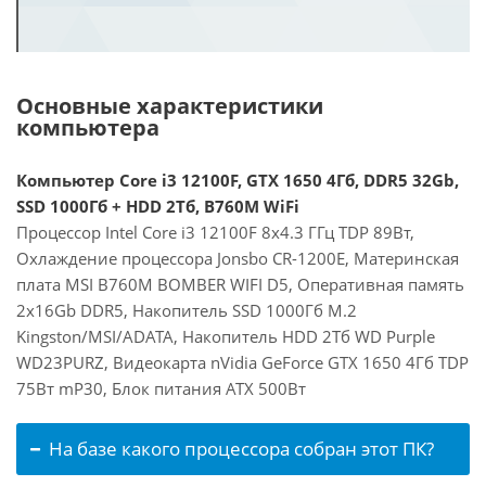
Основные характеристики
компьютера
Компьютер Core i3 12100F, GTX 1650 4Гб, DDR5 32Gb,
SSD 1000Гб + HDD 2Тб, B760M WiFi
Процессор Intel Core i3 12100F 8x4.3 ГГц TDP 89Вт,
Охлаждение процессора Jonsbo CR-1200E, Материнская
плата MSI B760M BOMBER WIFI D5, Оперативная память
2x16Gb DDR5, Накопитель SSD 1000Гб M.2
Kingston/MSI/ADATA, Накопитель HDD 2Тб WD Purple
WD23PURZ, Видеокарта nVidia GeForce GTX 1650 4Гб TDP
75Вт mP30, Блок питания ATX 500Вт
На базе какого процессора собран этот ПК?