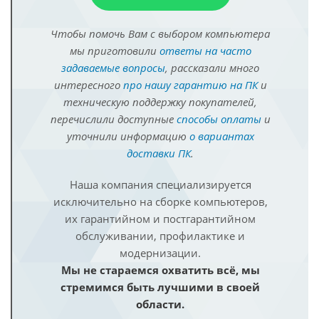
Чтобы помочь Вам с выбором компьютера
мы приготовили
ответы на часто
задаваемые вопросы
, рассказали много
интересного
про нашу гарантию на ПК
и
техническую поддержку покупателей,
перечислили доступные
способы оплаты
и
уточнили информацию
о вариантах
доставки ПК
.
Наша компания специализируется
исключительно на сборке компьютеров,
их гарантийном и постгарантийном
обслуживании, профилактике и
модернизации.
Мы не стараемся охватить всё, мы
стремимся быть лучшими в своей
области.