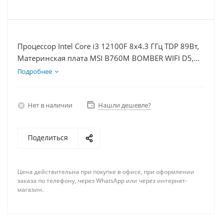
Процессор Intel Core i3 12100F 8x4.3 ГГц TDP 89Вт,
Материнская плата MSI B760M BOMBER WIFI D5,
Видеокарта GTX 1650 4Гб, Память DDR5 32Gb,
Подробнее
Диски SSD 1000Гб + HDD 2Тб, БП 500Вт
Нет в наличии
Нашли дешевле?
Поделиться
Цена действительна при покупке в офисе, при оформлении
заказа по телефону, через WhatsApp или через интернет-
магазин.