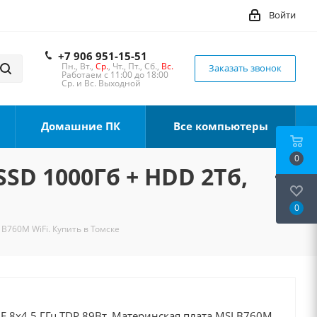
Войти
+7 906 951-15-51
Пн., Вт.,
Ср.
, Чт., Пт., Сб.,
Вс.
Заказать звонок
Работаем с 11:00 до 18:00
Ср. и Вс. Выходной
Домашние ПК
Все компьютеры
0
SSD 1000Гб + HDD 2Тб,
0
 B760M WiFi. Купить в Томске
00F 8x4.5 ГГц TDP 89Вт, Материнская плата MSI B760M