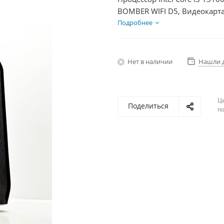
BOMBER WIFI D5, Видеокарта
1000Гб + HDD 2Тб, БП 500Вт
Подробнее
Нет в наличии
Нашли 
Ц
Поделиться
по