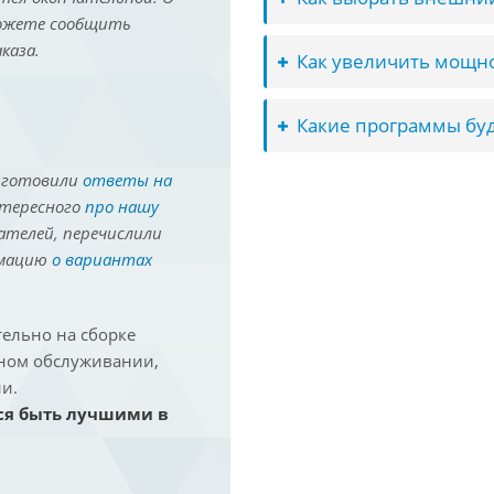
можете сообщить
каза.
Как увеличить мощно
Какие программы буд
иготовили
ответы на
нтересного
про нашу
ателей, перечислили
рмацию
о вариантах
ельно на сборке
йном обслуживании,
и.
ся быть лучшими в