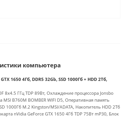
ристики компьютера
 GTX 1650 4Гб, DDR5 32Gb, SSD 1000Гб + HDD 2Тб,
00F 8x4.5 ГГц TDP 89Вт, Охлаждение процессора Jonsbo
та MSI B760M BOMBER WIFI D5, Оперативная память
SD 1000Гб M.2 Kingston/MSI/ADATA, Накопитель HDD 2Тб
арта nVidia GeForce GTX 1650 4Гб TDP 75Вт mP30, Блок