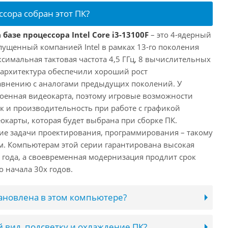
ссора собран этот ПК?
базе процессора Intel Core i3-13100F
– это 4-ядерный
пущенный компанией Intel в рамках 13-го поколения
аксимальная тактовая частота 4,5 ГГц, 8 вычислительных
 архитектура обеспечили хороший рост
авнению с аналогами предыдущих поколений. У
троенная видеокарта, поэтому игровые возможности
ак и производительность при работе с графикой
окарты, которая будет выбрана при сборке ПК.
ие задачи проектирования, программирования – такому
ам. Компьютерам этой серии гарантирована высокая
 года, а своевременная модернизация продлит срок
 начала 30х годов.
тановлена в этом компьютере?
 вид, подсветку и охлаждение ПК?