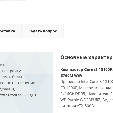
оставка
Задать вопрос
Основные характе
в по
Компьютер Core i3 13100F,
, настройку,
B760M WiFi
ит чуть больше
Процессор Intel Core i3 131
ыполнить в течении
CR-1200E, Материнская пла
гураций,
2x16Gb DDR5, Накопитель S
вляется за 1-3 дня.
WD Purple WD23PURZ, Видеок
питания ATX 500Вт