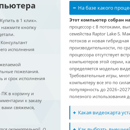
мпьютера
На базе какого проце
Этот компьютер собран на 
упить в 1 клик».
процессор с 8 потоками, вы
и нажмите кнопку
семейства Raptor Lake-S. М
детали.
потоков и новая гибридная
. Консультант
производительности, по ср
 его исполнения
процессора отсутствует вс
компьютеров этой серии, к
 желаемой
определяется моделью виде
льные пожелания.
Требовательные игры, мног
ть и срок исполнения
компьютеру все это по сил
популярность до 2026–2027
ПК в корзину и
полезного использования до
омментарии к заказу
 вами свяжемся,
Какая видеокарта ус
Как выбрать внешний
тся окончательной. О