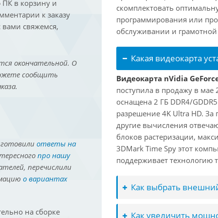
ПК в корзину и
скомплектовать оптимальн
омментарии к заказу
программирования или про
 вами свяжемся,
обслуживании и грамотной 
Какая видеокарта ус
тся окончательной. О
можете сообщить
Видеокарта nVidia GeForc
каза.
поступила в продажу в мае 2
оснащена 2 ГБ DDR4/GDDR5
разрешение 4K Ultra HD. За
другие вычисления отвечают
блоков растеризации, макс
иготовили
ответы на
3DMark Time Spy этот компь
нтересного
про нашу
поддерживает технологию т
ателей, перечислили
рмацию
о вариантах
Как выбрать внешний
ельно на сборке
Как увеличить мощно