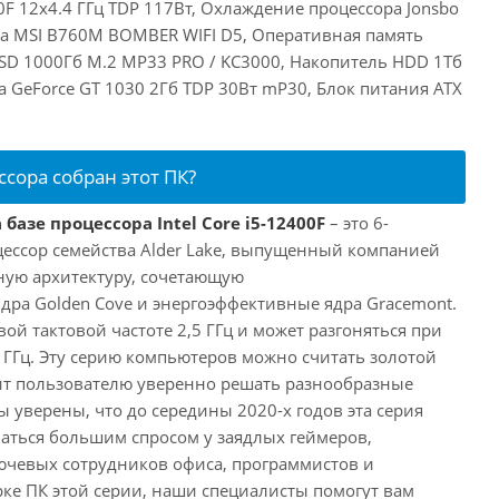
00F 12x4.4 ГГц TDP 117Вт, Охлаждение процессора Jonsbo
та MSI B760M BOMBER WIFI D5, Оперативная память
SD 1000Гб M.2 MP33 PRO / KC3000, Накопитель HDD 1Тб
ia GeForce GT 1030 2Гб TDP 30Вт mP30, Блок питания ATX
ссора собран этот ПК?
базе процессора Intel Core i5-12400F
– это 6-
ессор семейства Alder Lake, выпущенный компанией
дную архитектуру, сочетающую
ра Golden Cove и энергоэффективные ядра Gracemont.
вой тактовой частоте 2,5 ГГц и может разгоняться при
 ГГц. Эту серию компьютеров можно считать золотой
ит пользователю уверенно решать разнообразные
 уверены, что до середины 2020-х годов эта серия
аться большим спросом у заядлых геймеров,
ючевых сотрудников офиса, программистов и
ке ПК этой серии, наши специалисты помогут вам