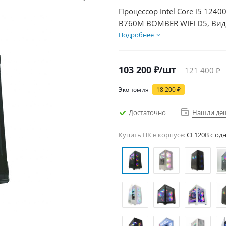
Процессор Intel Core i5 1240
B760M BOMBER WIFI D5, Вид
1000Гб + HDD 1Тб, БП 500Вт
Подробнее
103 200
₽
/шт
121 400
₽
Экономия
18 200
₽
Достаточно
Нашли де
Купить ПК в корпусе:
CL120B c од