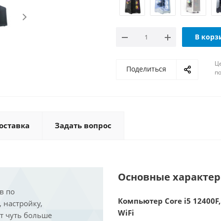
В корз
Ц
Поделиться
по
оставка
Задать вопрос
Основные характе
в по
Компьютер Core i5 12400F,
, настройку,
WiFi
ит чуть больше