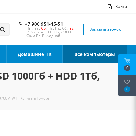
Войти
+7 906 951-15-51
Пн., Вт.,
Ср.
, Чт., Пт., Сб.,
Вс.
Заказать звонок
Работаем с 11:00 до 18:00
Ср. и Вс. Выходной
Домашние ПК
Все компьютеры
0
SD 1000Гб + HDD 1Тб,
0
B760M WiFi. Купить в Томске