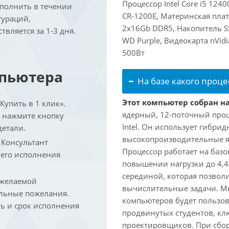
Процессор Intel Core i5 124
ыполнить в течении
CR-1200E, Материнская пла
гураций,
2x16Gb DDR5, Накопитель S
вляется за 1-3 дня.
WD Purple, Видеокарта nVid
500Вт
мпьютера
На базе какого проце
Этот компьютер собран на 
упить в 1 клик».
ядерный, 12-поточный проц
и нажмите кнопку
Intel. Он использует гибри
детали.
высокопроизводительные яд
. Консультант
Процессор работает на базо
 его исполнения
повышении нагрузки до 4,4
серединой, которая позвол
 желаемой
вычислительные задачи. Мы
льные пожелания.
компьютеров будет пользов
ть и срок исполнения
продвинутых студентов, кл
проектировщиков. При сбор