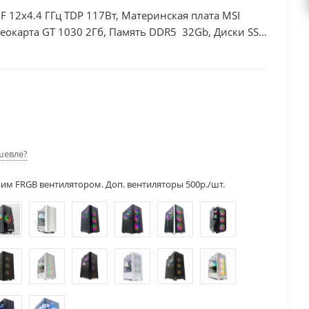
0F 12x4.4 ГГц TDP 117Вт, Материнская плата MSI
еокарта GT 1030 2Гб, Память DDR5 32Gb, Диски SSD
шевле?
ним FRGB вентилятором. Доп. вентиляторы 500р./шт.