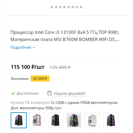
Процессор Intel Core i3 13100F 8x4.5 ГГц TDP 89Вт,
Материнская плата MSI B760M BOMBER WIFI D5,
Видеокарта RTX 3050 6Гб, Память DDR5 32Gb,
Подробнее
Диски SSD 1000Гб + HDD 2Тб, БП 500Вт
115 100
₽
/шт
135 400
₽
Экономия
20 300
₽
Достаточно
Нашли дешевле?
Купить ПК в корпусе:
CL120B c одним FRGB вентилятором.
Доп. вентиляторы 500р./шт.