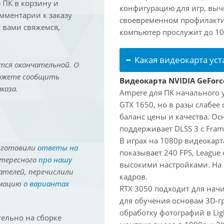
ПК в корзину и
конфигурацию для игр, вы
омментарии к заказу
своевременном профилакти
 вами свяжемся,
компьютер прослужит до 10 
Какая видеокарта ус
тся окончательной. О
можете сообщить
Видеокарта NVIDIA GeForc
каза.
Ampere для ПК начального 
GTX 1650, но в разы слабее
баланс цены и качества. О
поддерживает DLSS 3 с Fram
В играх на 1080p видеокарта
иготовили
ответы на
показывает 240 FPS, League 
нтересного
про нашу
высокими настройками. На
ателей, перечислили
кадров.
рмацию
о вариантах
RTX 3050 подходит для нач
для обучения основам 3D-гр
обработку фотографий в Lig
ельно на сборке