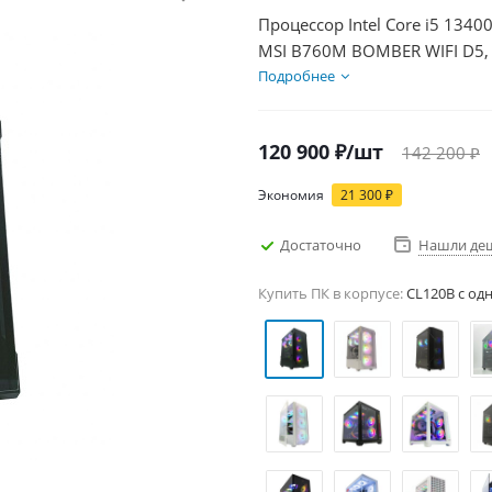
Процессор Intel Core i5 1340
MSI B760M BOMBER WIFI D5, 
Диски SSD 1000Гб + HDD 2Тб
Подробнее
120 900
₽
/шт
142 200
₽
Экономия
21 300
₽
Достаточно
Нашли де
Купить ПК в корпусе:
CL120B c од