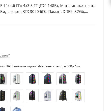
0F 12x4.6 ГГц 4x3.3 ГГцTDP 148Вт, Материнская плата
Видеокарта RTX 3050 6Гб, Память DDR5 32Gb,
, БП 500Вт
шевле?
ним FRGB вентилятором. Доп. вентиляторы 500р./шт.