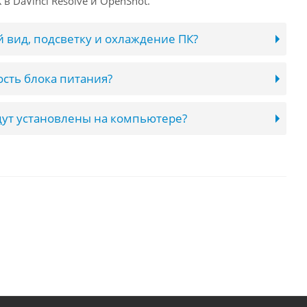
в DaVinci Resolve и OpenShot.
 вид, подсветку и охлаждение ПК?
сть блока питания?
ут установлены на компьютере?