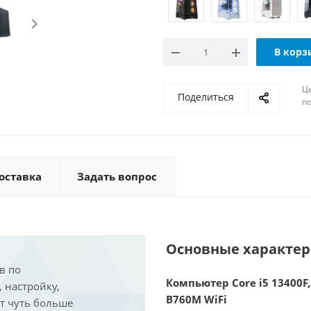
В корз
Ц
Поделиться
по
оставка
Задать вопрос
Основные характе
в по
Компьютер Core i5 13400F,
, настройку,
B760M WiFi
ит чуть больше