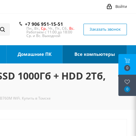
Войти
+7 906 951-15-51
Пн., Вт.,
Ср.
, Чт., Пт., Сб.,
Вс.
Заказать звонок
Работаем с 11:00 до 18:00
Ср. и Вс. Выходной
Домашние ПК
Все компьютеры
0
SSD 1000Гб + HDD 2Тб,
0
 B760M WiFi. Купить в Томске