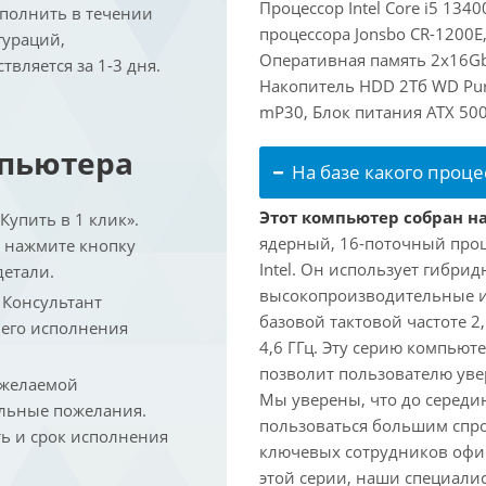
Процессор Intel Core i5 134
ыполнить в течении
процессора Jonsbo CR-1200E
гураций,
Оперативная память 2x16Gb
вляется за 1-3 дня.
Накопитель HDD 2Тб WD Purp
mP30, Блок питания ATX 50
мпьютера
На базе какого проце
Этот компьютер собран на 
упить в 1 клик».
ядерный, 16-поточный проц
и нажмите кнопку
Intel. Он использует гибри
детали.
высокопроизводительные и 
. Консультант
базовой тактовой частоте 2
 его исполнения
4,6 ГГц. Эту серию компьют
позволит пользователю ув
 желаемой
Мы уверены, что до середин
льные пожелания.
пользоваться большим спро
ть и срок исполнения
ключевых сотрудников офис
этой серии, наши специали