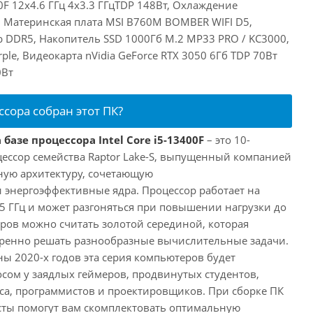
00F 12x4.6 ГГц 4x3.3 ГГцTDP 148Вт, Охлаждение
, Материнская плата MSI B760M BOMBER WIFI D5,
 DDR5, Накопитель SSD 1000Гб M.2 MP33 PRO / KC3000,
le, Видеокарта nVidia GeForce RTX 3050 6Гб TDP 70Вт
0Вт
ссора собран этот ПК?
базе процессора Intel Core i5-13400F
– это 10-
ессор семейства Raptor Lake-S, выпущенный компанией
дную архитектуру, сочетающую
энергоэффективные ядра. Процессор работает на
,5 ГГц и может разгоняться при повышении нагрузки до
еров можно считать золотой серединой, которая
еренно решать разнообразные вычислительные задачи.
ы 2020-х годов эта серия компьютеров будет
сом у заядлых геймеров, продвинутых студентов,
а, программистов и проектировщиков. При сборке ПК
сты помогут вам скомплектовать оптимальную