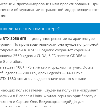
числений, программирования или проектирования. При
ческом обслуживании и грамотной модернизации этот
лет.
тановлена в этом компьютере?
e RTX 3050 6ГБ
— доступное решение на архитектуре
уровня. По производительности она лучше популярной
 современной RTX 5050, однако сохраняет хороший
снащена 2560 ядрами CUDA, 6 ГБ памяти GDDR6 и
e Generation.
 выдаёт 100+ FPS в лёгких и средних титулах: Dota 2
of Legends — 200 FPS, Apex Legends — 140 FPS с
 GTX 1650 эти игры выдают значительно меньше
инающих пользователей. Студенты получат инструмент
афики в Blender и Unity. Фрилансеры ускорят базовую
htroom и Capture One. Видеокарта подойдёт для