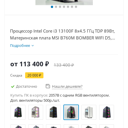
Процессор Intel Core i3 13100F 8x4.5 ГГц TDP 89Вт,
Материнская плата MSI B760M BOMBER WIFI D5,
Видеокарта RTX 3050 6Гб, Память DDR5 32Gb,
Подробнее
Диски SSD 1000Гб + HDD 1Тб, БП 500Вт
от
113 400 ₽
133 400 ₽
Скидка
20 000 ₽
Достаточно
Нашли дешевле?
Купить ПК в корпусе:
2057B c одним RGB вентилятором.
Доп. вентиляторы 500р./шт.