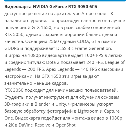
Видеокарта NVIDIA GeForce RTX 3050 6ГБ
—
доступное решение на архитектуре Ampere для ПК
начального уровня. По производительности она лучше
популярной GTX 1650, но в разы слабее современной
RTX 5050, однако сохраняет хороший баланс цены и
качества. Оснащена 2560 ядрами CUDA, 6 ГБ памяти
GDDR6 и поддерживает DLSS 3 с Frame Generation.
В играх на 1080p видеокарта выдаёт 100+ FPS в лёгких
и средних титулах: Dota 2 показывает 240 FPS, League of
Legends — 200 FPS, Apex Legends — 140 FPS с высокими
настройками. На GTX 1650 эти игры выдают
значительно меньше кадров.
RTX 3050 подходит для начинающих пользователей.
Студенты получат инструмент для обучения основам
3D-графики в Blender и Unity. Фрилансеры ускорят
базовую обработку фотографий в Lightroom и Capture
One. Видеокарта подойдёт для монтажа видео в 1080p
и 2K в DaVinci Resolve и OpenShot.