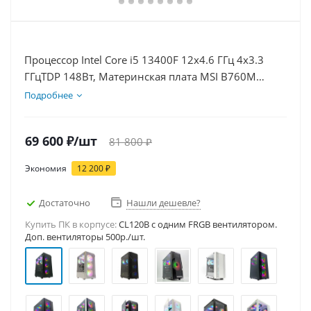
Процессор Intel Core i5 13400F 12x4.6 ГГц 4x3.3
ГГцTDP 148Вт, Материнская плата MSI B760M
BOMBER WIFI D5, Видеокарта GT 1030 2Гб, Память
Подробнее
DDR5 16Gb, Диски SSD 500Гб, БП 500Вт
69 600
₽
/шт
81 800
₽
Экономия
12 200
₽
Достаточно
Нашли дешевле?
Купить ПК в корпусе:
CL120B c одним FRGB вентилятором.
Доп. вентиляторы 500р./шт.