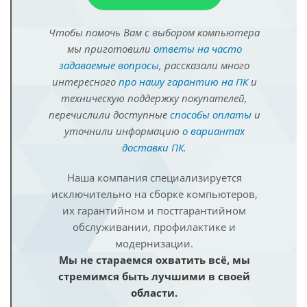
Чтобы помочь Вам с выбором компьютера
мы приготовили
ответы на часто
задаваемые вопросы
, рассказали много
интересного
про нашу гарантию на ПК
и
техническую поддержку покупателей,
перечислили доступные
способы оплаты
и
уточнили информацию
о вариантах
доставки ПК
.
Наша компания специализируется
исключительно на сборке компьютеров,
их гарантийном и постгарантийном
обслуживании, профилактике и
модернизации.
Мы не стараемся охватить всё, мы
стремимся быть лучшими в своей
области.