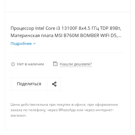
Процессор Intel Core i3 13100F 8x4.5 ГГц TDP 89Вт,
Материнская плата MSI B760M BOMBER WIFI D5,
Видеокарта GT 1030 2Гб, Память DDR5 16Gb,
Подробнее
Диски SSD 500Гб + HDD 2Тб, БП 500Вт
Нет в наличии
Нашли дешевле?
Поделиться
Цена действительна при покупке в офисе, при оформлении
заказа по телефону, через WhatsApp или через интернет-
магазин.