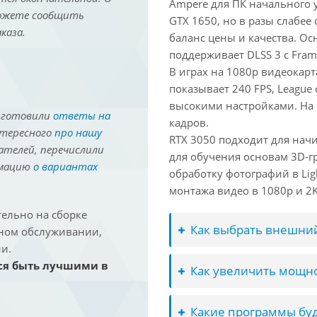
Ampere для ПК начального 
можете сообщить
GTX 1650, но в разы слабее
каза.
баланс цены и качества. О
поддерживает DLSS 3 с Fram
В играх на 1080p видеокарта
показывает 240 FPS, League 
высокими настройками. На
иготовили
ответы на
кадров.
нтересного
про нашу
RTX 3050 подходит для нач
ателей, перечислили
для обучения основам 3D-гр
рмацию
о вариантах
обработку фотографий в Lig
монтажа видео в 1080p и 2K 
ельно на сборке
Как выбрать внешний
йном обслуживании,
и.
ся быть лучшими в
Как увеличить мощно
Какие программы буд