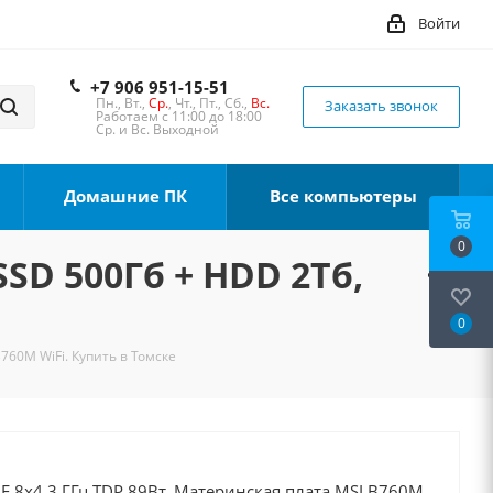
Войти
+7 906 951-15-51
Пн., Вт.,
Ср.
, Чт., Пт., Сб.,
Вс.
Заказать звонок
Работаем с 11:00 до 18:00
Ср. и Вс. Выходной
Домашние ПК
Все компьютеры
0
SSD 500Гб + HDD 2Тб,
0
B760M WiFi. Купить в Томске
00F 8x4.3 ГГц TDP 89Вт, Материнская плата MSI B760M