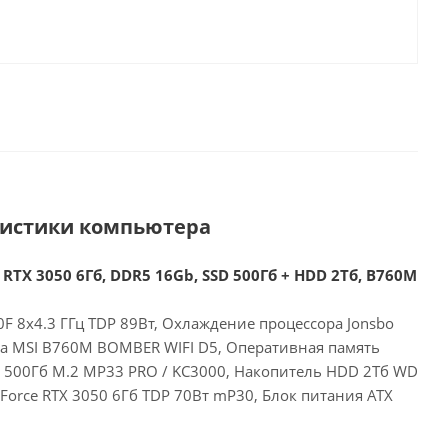
ристики компьютера
 RTX 3050 6Гб, DDR5 16Gb, SSD 500Гб + HDD 2Тб, B760M
00F 8x4.3 ГГц TDP 89Вт, Охлаждение процессора Jonsbo
та MSI B760M BOMBER WIFI D5, Оперативная память
 500Гб M.2 MP33 PRO / KC3000, Накопитель HDD 2Тб WD
eForce RTX 3050 6Гб TDP 70Вт mP30, Блок питания ATX