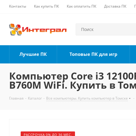
Контакты
Как купить ПК
Как оплатить ПК
Доставка ПК
Лучшие ПК
Топовые ПК для игр
Компьютер Core i3 12100F
B760M WiFi. Купить в То
Главная
-
Каталог
-
Все компьютеры. Купить компьютер в Томске
-
РАССРОЧКА 0% ДО 36 МЕС.