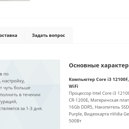
оставка
Задать вопрос
Основные характе
в по
Компьютер Core i3 12100F,
, настройку,
WiFi
ит чуть больше
Процессор Intel Core i3 121
ыполнить в течении
CR-1200E, Материнская пла
гураций,
16Gb DDR5, Накопитель SSD
вляется за 1-3 дня.
Purple, Видеокарта nVidia G
500Вт