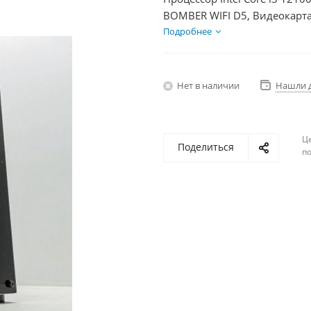
BOMBER WIFI D5, Видеокарта
SSD 500Гб + HDD 2Тб, БП 50
Подробнее
Нет в наличии
Нашли 
Ц
Поделиться
по