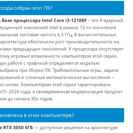
ссора собран этот ПК?
базе процессора Intel Core i3-12100F
– это 4-ядерный
пущенный компанией Intel в рамках 12-го поколения
имальная тактовая частота 4,3 ГГц, 8 вычислительных
 архитектура обеспечили рост производительности на
огами предыдущих поколений. У процессора отсутствует
этому игровые возможности компьютеров этой серии,
при работе с графикой определяется моделью
выбрана при сборке ПК. Требовательные игры, задачи
ирования и сложные математические вычисления –
 по силам. Компьютерам этой серии гарантирована
025–2026 года, а своевременная модернизация продлит
ия до начала 30х годов.
тановлена в этом компьютере?
e RTX 3050 6ГБ
— доступное решение на архитектуре