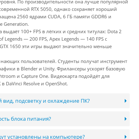
уровня. По производительности она лучше популярной
 современной RTX 5050, однако сохраняет хороший
снащена 2560 ядрами CUDA, 6 ГБ памяти GDDR6 и
e Generation.
 выдаёт 100+ FPS в лёгких и средних титулах: Dota 2
of Legends — 200 FPS, Apex Legends — 140 FPS с
 GTX 1650 эти игры выдают значительно меньше
инающих пользователей. Студенты получат инструмент
афики в Blender и Unity. Фрилансеры ускорят базовую
htroom и Capture One. Видеокарта подойдёт для
в DaVinci Resolve и OpenShot.
 вид, подсветку и охлаждение ПК?
сть блока питания?
ут установлены на компьютере?