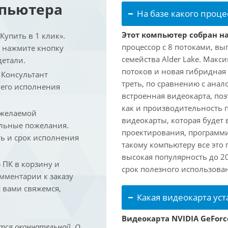
мпьютера
На базе какого проце
Этот компьютер собран на 
упить в 1 клик».
процессор с 8 потоками, вы
и нажмите кнопку
семейства Alder Lake. Макс
детали.
потоков и новая гибридная
. Консультант
треть, по сравнению с анал
 его исполнения
встроенная видеокарта, по
как и производительность 
 желаемой
видеокарты, которая будет 
льные пожелания.
проектирования, программ
ть и срок исполнения
такому компьютеру все это
высокая популярность до 2
ПК в корзину и
срок полезного использован
омментарии к заказу
 вами свяжемся,
Какая видеокарта ус
Видеокарта NVIDIA GeForc
тся окончательной. О