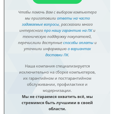
Чтобы помочь Вам с выбором компьютера
мы приготовили
ответы на часто
задаваемые вопросы
, рассказали много
интересного
про нашу гарантию на ПК
и
техническую поддержку покупателей,
перечислили доступные
способы оплаты
и
уточнили информацию
о вариантах
доставки ПК
.
Наша компания специализируется
исключительно на сборке компьютеров,
их гарантийном и постгарантийном
обслуживании, профилактике и
модернизации.
Мы не стараемся охватить всё, мы
стремимся быть лучшими в своей
области.