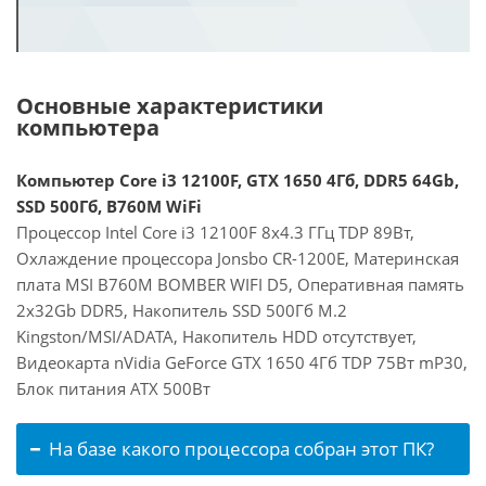
Основные характеристики
компьютера
Компьютер Core i3 12100F, GTX 1650 4Гб, DDR5 64Gb,
SSD 500Гб, B760M WiFi
Процессор Intel Core i3 12100F 8x4.3 ГГц TDP 89Вт,
Охлаждение процессора Jonsbo CR-1200E, Материнская
плата MSI B760M BOMBER WIFI D5, Оперативная память
2x32Gb DDR5, Накопитель SSD 500Гб M.2
Kingston/MSI/ADATA, Накопитель HDD отсутствует,
Видеокарта nVidia GeForce GTX 1650 4Гб TDP 75Вт mP30,
Блок питания ATX 500Вт
На базе какого процессора собран этот ПК?