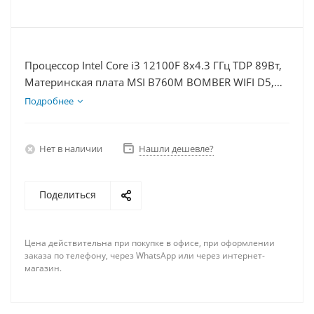
Процессор Intel Core i3 12100F 8x4.3 ГГц TDP 89Вт,
Материнская плата MSI B760M BOMBER WIFI D5,
Видеокарта GTX 1650 4Гб, Память DDR5 64Gb,
Подробнее
Диски SSD 500Гб, БП 500Вт
Нет в наличии
Нашли дешевле?
Поделиться
Цена действительна при покупке в офисе, при оформлении
заказа по телефону, через WhatsApp или через интернет-
магазин.