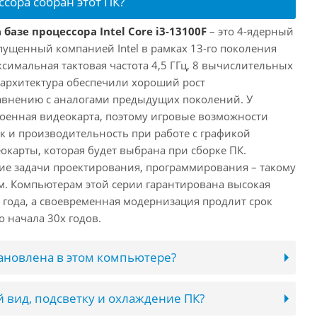
ссора собран этот ПК?
базе процессора Intel Core i3-13100F
– это 4-ядерный
пущенный компанией Intel в рамках 13-го поколения
аксимальная тактовая частота 4,5 ГГц, 8 вычислительных
 архитектура обеспечили хороший рост
авнению с аналогами предыдущих поколений. У
троенная видеокарта, поэтому игровые возможности
ак и производительность при работе с графикой
окарты, которая будет выбрана при сборке ПК.
ие задачи проектирования, программирования – такому
ам. Компьютерам этой серии гарантирована высокая
 года, а своевременная модернизация продлит срок
 начала 30х годов.
тановлена в этом компьютере?
 вид, подсветку и охлаждение ПК?