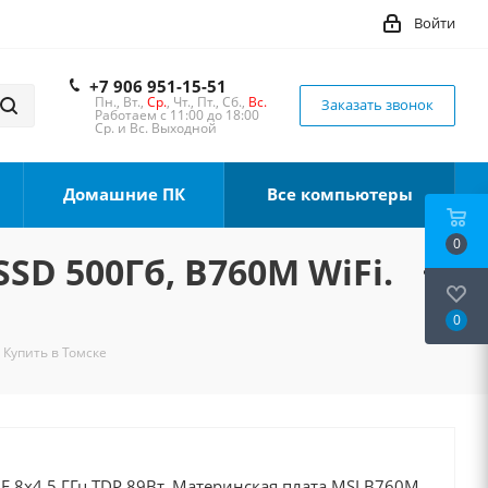
Войти
+7 906 951-15-51
Пн., Вт.,
Ср.
, Чт., Пт., Сб.,
Вс.
Заказать звонок
Работаем с 11:00 до 18:00
Ср. и Вс. Выходной
Домашние ПК
Все компьютеры
0
SSD 500Гб, B760M WiFi.
0
 Купить в Томске
00F 8x4.5 ГГц TDP 89Вт, Материнская плата MSI B760M