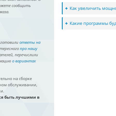
можете сообщить
Как увеличить мощно
каза.
Какие программы буд
иготовили
ответы на
нтересного
про нашу
ателей, перечислили
рмацию
о вариантах
ельно на сборке
йном обслуживании,
и.
ся быть лучшими в