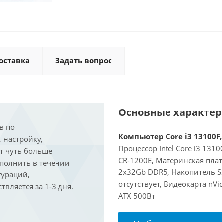
оставка
Задать вопрос
Основные характе
в по
Компьютер Core i3 13100F,
, настройку,
Процессор Intel Core i3 131
ит чуть больше
CR-1200E, Материнская пла
ыполнить в течении
2x32Gb DDR5, Накопитель S
гураций,
отсутствует, Видеокарта nV
вляется за 1-3 дня.
ATX 500Вт