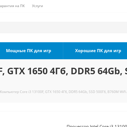
Гарантия на ПК
Услуги
Мощные ПК для игр
Хорошие ПК для игр
, GTX 1650 4Гб, DDR5 64Gb, 
Компьютер Core i3 13100F, GTX 1650 4Гб, DDR5 64Gb, SSD 500Гб, B760M WiFi.
Процессор Intel Core i3 131