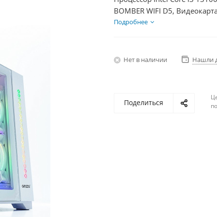
BOMBER WIFI D5, Видеокарта
SSD 500Гб, БП 500Вт
Подробнее
Нет в наличии
Нашли 
Ц
Поделиться
по