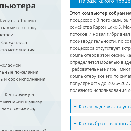
На базе какого проце
мпьютера
Этот компьютер собран на 
процессор с 8 потоками, вы
упить в 1 клик».
семейства Raptor Lake-S. М
и нажмите кнопку
потоков и новая гибридная
детали.
производительности, по ср
. Консультант
процессора отсутствует вс
 его исполнения
компьютеров этой серии, к
определяется моделью виде
 желаемой
Требовательные игры, мног
льные пожелания.
компьютеру все это по сил
ть и срок исполнения
популярность до 2026–2027
полезного использования до
ПК в корзину и
омментарии к заказу
Какая видеокарта ус
 вами свяжемся,
Как выбрать внешний
тся окончательной. О