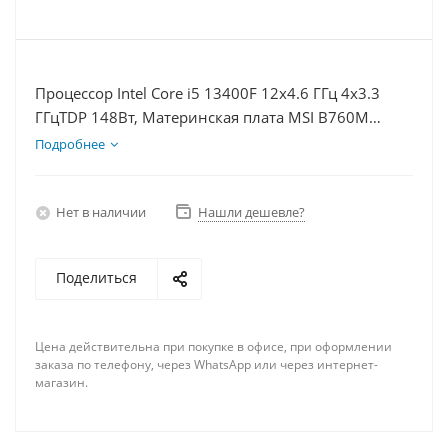
Процессор Intel Core i5 13400F 12x4.6 ГГц 4x3.3
ГГцTDP 148Вт, Материнская плата MSI B760M
BOMBER WIFI D5, Видеокарта GTX 1650 4Гб,
Подробнее
Память DDR5 64Gb, Диски SSD 500Гб + HDD 2Тб,
БП 500Вт
Нет в наличии
Нашли дешевле?
Поделиться
Цена действительна при покупке в офисе, при оформлении
заказа по телефону, через WhatsApp или через интернет-
магазин.