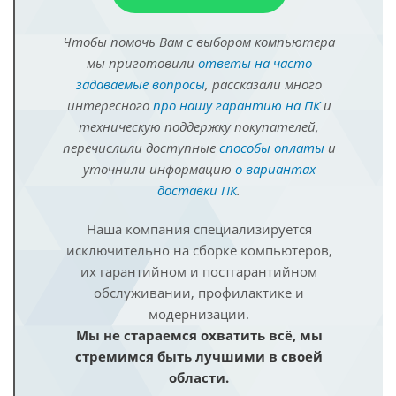
Чтобы помочь Вам с выбором компьютера
мы приготовили
ответы на часто
задаваемые вопросы
, рассказали много
интересного
про нашу гарантию на ПК
и
техническую поддержку покупателей,
перечислили доступные
способы оплаты
и
уточнили информацию
о вариантах
доставки ПК
.
Наша компания специализируется
исключительно на сборке компьютеров,
их гарантийном и постгарантийном
обслуживании, профилактике и
модернизации.
Мы не стараемся охватить всё, мы
стремимся быть лучшими в своей
области.