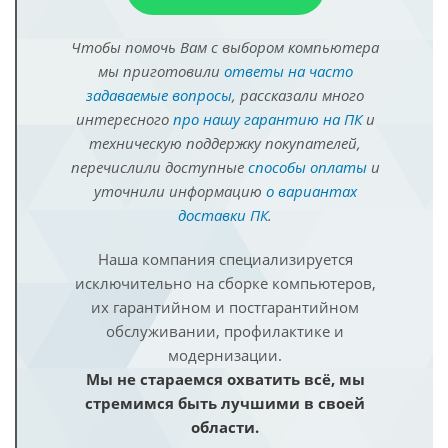
Чтобы помочь Вам с выбором компьютера
мы приготовили
ответы на часто
задаваемые вопросы
, рассказали много
интересного
про нашу гарантию на ПК
и
техническую поддержку покупателей,
перечислили доступные
способы оплаты
и
уточнили информацию
о вариантах
доставки ПК
.
Наша компания специализируется
исключительно на сборке компьютеров,
их гарантийном и постгарантийном
обслуживании, профилактике и
модернизации.
Мы не стараемся охватить всё, мы
стремимся быть лучшими в своей
области.