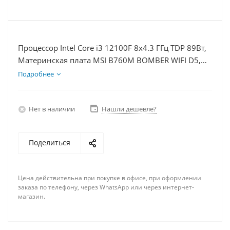
Процессор Intel Core i3 12100F 8x4.3 ГГц TDP 89Вт,
Материнская плата MSI B760M BOMBER WIFI D5,
Видеокарта GT 1030 2Гб, Память DDR5 64Gb,
Подробнее
Диски SSD 500Гб, БП 500Вт
Нет в наличии
Нашли дешевле?
Поделиться
Цена действительна при покупке в офисе, при оформлении
заказа по телефону, через WhatsApp или через интернет-
магазин.