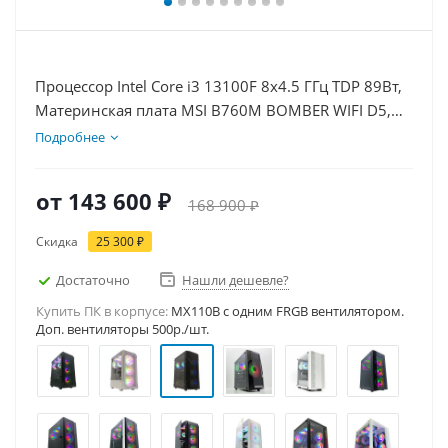
Процессор Intel Core i3 13100F 8x4.5 ГГц TDP 89Вт,
Материнская плата MSI B760M BOMBER WIFI D5,
Видеокарта RTX 3050 6Гб, Память DDR5 64Gb,
Подробнее
Диски SSD 500Гб, БП 500Вт
от
143 600 ₽
168 900 ₽
Скидка
25 300 ₽
Достаточно
Нашли дешевле?
Купить ПК в корпусе:
MX110B c одним FRGB вентилятором.
Доп. вентиляторы 500р./шт.