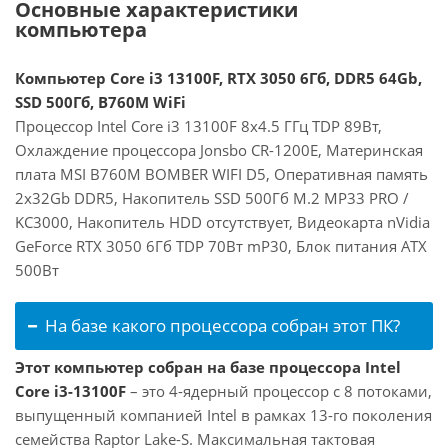
Основные характеристики
компьютера
Компьютер Core i3 13100F, RTX 3050 6Гб, DDR5 64Gb,
SSD 500Гб, B760M WiFi
Процессор Intel Core i3 13100F 8x4.5 ГГц TDP 89Вт,
Охлаждение процессора Jonsbo CR-1200E, Материнская
плата MSI B760M BOMBER WIFI D5, Оперативная память
2x32Gb DDR5, Накопитель SSD 500Гб M.2 MP33 PRO /
KC3000, Накопитель HDD отсутствует, Видеокарта nVidia
GeForce RTX 3050 6Гб TDP 70Вт mP30, Блок питания ATX
500Вт
На базе какого процессора собран этот ПК?
Этот компьютер собран на базе процессора Intel
Core i3-13100F
– это 4-ядерный процессор с 8 потоками,
выпущенный компанией Intel в рамках 13-го поколения
семейства Raptor Lake-S. Максимальная тактовая