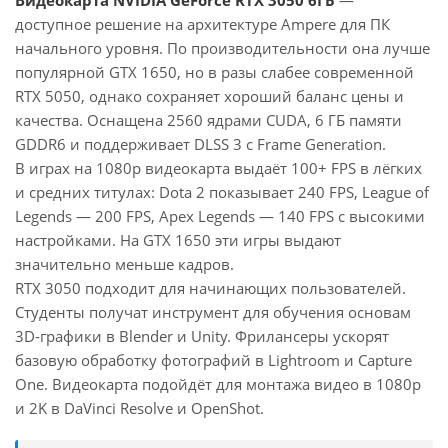
Видеокарта NVIDIA GeForce RTX 3050 6ГБ
—
доступное решение на архитектуре Ampere для ПК
начального уровня. По производительности она лучше
популярной GTX 1650, но в разы слабее современной
RTX 5050, однако сохраняет хороший баланс цены и
качества. Оснащена 2560 ядрами CUDA, 6 ГБ памяти
GDDR6 и поддерживает DLSS 3 с Frame Generation.
В играх на 1080p видеокарта выдаёт 100+ FPS в лёгких
и средних титулах: Dota 2 показывает 240 FPS, League of
Legends — 200 FPS, Apex Legends — 140 FPS с высокими
настройками. На GTX 1650 эти игры выдают
значительно меньше кадров.
RTX 3050 подходит для начинающих пользователей.
Студенты получат инструмент для обучения основам
3D-графики в Blender и Unity. Фрилансеры ускорят
базовую обработку фотографий в Lightroom и Capture
One. Видеокарта подойдёт для монтажа видео в 1080p
и 2K в DaVinci Resolve и OpenShot.