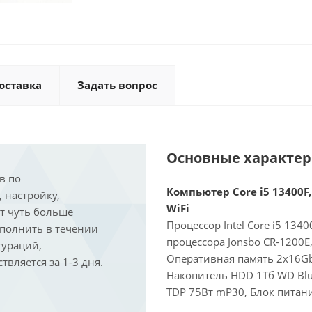
оставка
Задать вопрос
Основные характе
в по
Компьютер Core i5 13400F,
, настройку,
WiFi
ит чуть больше
Процессор Intel Core i5 134
ыполнить в течении
процессора Jonsbo CR-1200E
гураций,
Оперативная память 2x16Gb
вляется за 1-3 дня.
Накопитель HDD 1Тб WD Blu
TDP 75Вт mP30, Блок питан