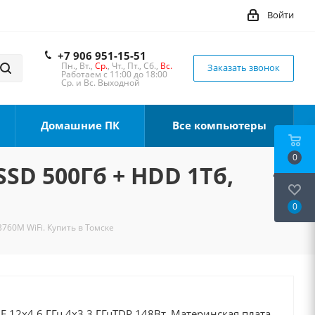
Войти
+7 906 951-15-51
Пн., Вт.,
Ср.
, Чт., Пт., Сб.,
Вс.
Заказать звонок
Работаем с 11:00 до 18:00
Ср. и Вс. Выходной
Домашние ПК
Все компьютеры
0
SSD 500Гб + HDD 1Тб,
0
B760M WiFi. Купить в Томске
0F 12x4.6 ГГц 4x3.3 ГГцTDP 148Вт, Материнская плата