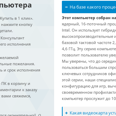
мпьютера
На базе какого проце
Этот компьютер собран на 
упить в 1 клик».
ядерный, 16-поточный проц
и нажмите кнопку
Intel. Он использует гибри
детали.
высокопроизводительные и 
. Консультант
базовой тактовой частоте 2
 его исполнения
4,6 ГГц. Эту серию компьют
позволит пользователю ув
 желаемой
Мы уверены, что до середин
льные пожелания.
пользоваться большим спро
ть и срок исполнения
ключевых сотрудников офис
этой серии, наши специали
ПК в корзину и
конфигурацию для игр, вы
омментарии к заказу
своевременном профилакти
 вами свяжемся,
компьютер прослужит до 10 
Какая видеокарта ус
тся окончательной. О