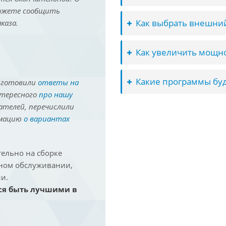
можете сообщить
Как выбрать внешний
каза.
Как увеличить мощно
Какие программы буд
иготовили
ответы на
нтересного
про нашу
ателей, перечислили
рмацию
о вариантах
ельно на сборке
йном обслуживании,
и.
ся быть лучшими в