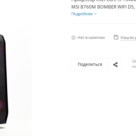
MSI B760M BOMBER WIFI D5,
Диски SSD 500Гб + HDD 1Тб,
Подробнее
Нет в наличии
Нашли 
Ц
Поделиться
по