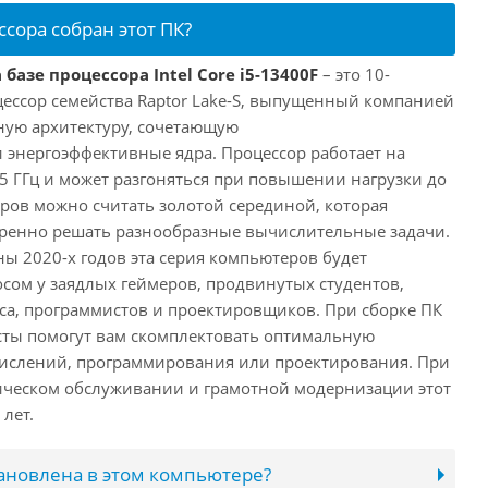
ссора собран этот ПК?
базе процессора Intel Core i5-13400F
– это 10-
ессор семейства Raptor Lake-S, выпущенный компанией
дную архитектуру, сочетающую
энергоэффективные ядра. Процессор работает на
,5 ГГц и может разгоняться при повышении нагрузки до
еров можно считать золотой серединой, которая
еренно решать разнообразные вычислительные задачи.
ы 2020-х годов эта серия компьютеров будет
сом у заядлых геймеров, продвинутых студентов,
а, программистов и проектировщиков. При сборке ПК
сты помогут вам скомплектовать оптимальную
числений, программирования или проектирования. При
ческом обслуживании и грамотной модернизации этот
лет.
тановлена в этом компьютере?