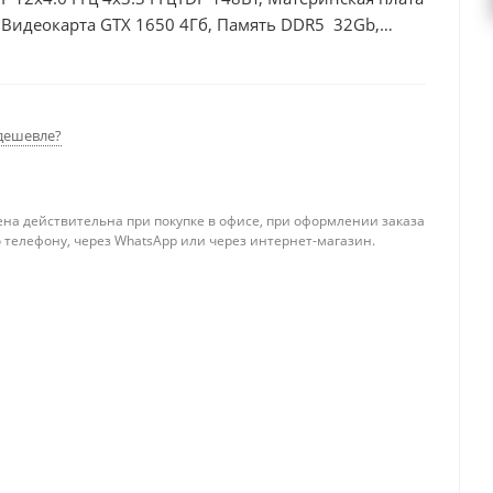
 Видеокарта GTX 1650 4Гб, Память DDR5 32Gb,
 БП 500Вт
дешевле?
ена действительна при покупке в офисе, при оформлении заказа
 телефону, через WhatsApp или через интернет-магазин.