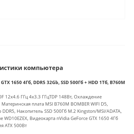
ристики компьютера
 GTX 1650 4Гб, DDR5 32Gb, SSD 500Гб + HDD 1Тб, B760M
00F 12x4.6 ГГц 4x3.3 ГГцTDP 148Вт, Охлаждение
, Материнская плата MSI B760M BOMBER WIFI D5,
 DDR5, Накопитель SSD 500Гб M.2 Kingston/MSI/ADATA,
e WD10EZEX, Видеокарта nVidia GeForce GTX 1650 4Гб
ия ATX 500Вт