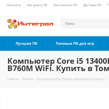
Контакты
Как купить ПК
Как оплатить ПК
Доставка ПК
Лучшие ПК
Топовые ПК для игр
Компьютер Core i5 13400F
B760M WiFi. Купить в То
Главная
-
Каталог
-
Все компьютеры. Купить компьютер в Томске
-