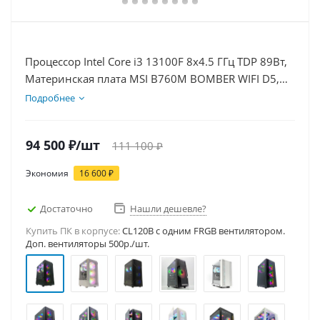
Процессор Intel Core i3 13100F 8x4.5 ГГц TDP 89Вт,
Материнская плата MSI B760M BOMBER WIFI D5,
Видеокарта RTX 3050 6Гб, Память DDR5 32Gb,
Подробнее
Диски SSD 500Гб, БП 500Вт
94 500
₽
/шт
111 100
₽
Экономия
16 600
₽
Достаточно
Нашли дешевле?
Купить ПК в корпусе:
CL120B c одним FRGB вентилятором.
Доп. вентиляторы 500р./шт.