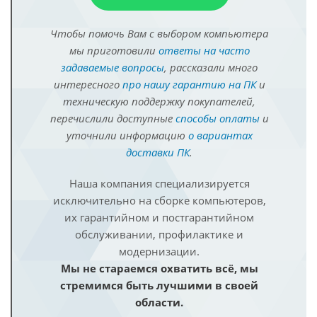
Чтобы помочь Вам с выбором компьютера
мы приготовили
ответы на часто
задаваемые вопросы
, рассказали много
интересного
про нашу гарантию на ПК
и
техническую поддержку покупателей,
перечислили доступные
способы оплаты
и
уточнили информацию
о вариантах
доставки ПК
.
Наша компания специализируется
исключительно на сборке компьютеров,
их гарантийном и постгарантийном
обслуживании, профилактике и
модернизации.
Мы не стараемся охватить всё, мы
стремимся быть лучшими в своей
области.