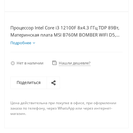
Процессор Intel Core i3 12100F 8x4.3 ГГц TDP 89Вт,
Материнская плата MSI B760M BOMBER WIFI D5,
Видеокарта RTX 3050 6Гб, Память DDR5 32Gb,
Подробнее
Диски SSD 500Гб + HDD 2Тб, БП 500Вт
Нет в наличии
Нашли дешевле?
Поделиться
Цена действительна при покупке в офисе, при оформлении
заказа по телефону, через WhatsApp или через интернет-
магазин.