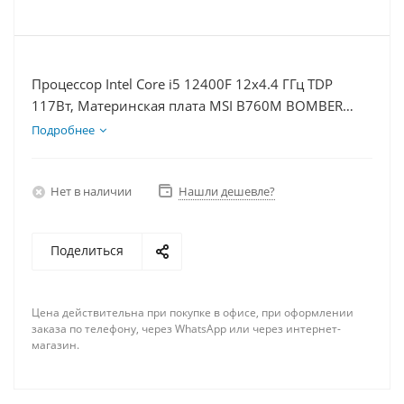
Процессор Intel Core i5 12400F 12x4.4 ГГц TDP
117Вт, Материнская плата MSI B760M BOMBER
WIFI D5, Видеокарта RTX 3050 6Гб, Память
Подробнее
DDR5 32Gb, Диски SSD 500Гб + HDD 1Тб, БП 500Вт
Нет в наличии
Нашли дешевле?
Поделиться
Цена действительна при покупке в офисе, при оформлении
заказа по телефону, через WhatsApp или через интернет-
магазин.