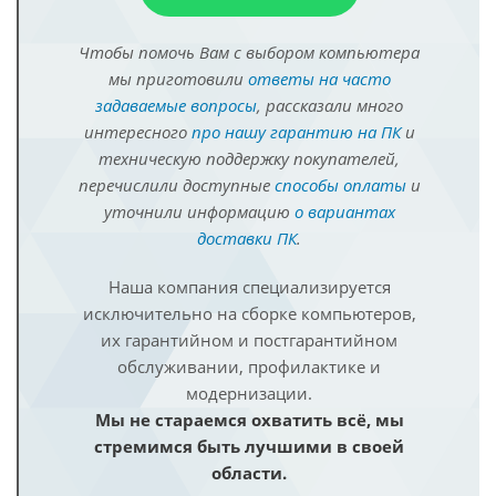
Чтобы помочь Вам с выбором компьютера
мы приготовили
ответы на часто
задаваемые вопросы
, рассказали много
интересного
про нашу гарантию на ПК
и
техническую поддержку покупателей,
перечислили доступные
способы оплаты
и
уточнили информацию
о вариантах
доставки ПК
.
Наша компания специализируется
исключительно на сборке компьютеров,
их гарантийном и постгарантийном
обслуживании, профилактике и
модернизации.
Мы не стараемся охватить всё, мы
стремимся быть лучшими в своей
области.