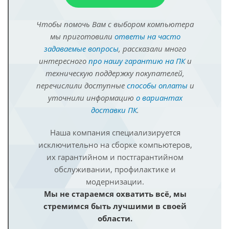
Чтобы помочь Вам с выбором компьютера
мы приготовили
ответы на часто
задаваемые вопросы
, рассказали много
интересного
про нашу гарантию на ПК
и
техническую поддержку покупателей,
перечислили доступные
способы оплаты
и
уточнили информацию
о вариантах
доставки ПК
.
Наша компания специализируется
исключительно на сборке компьютеров,
их гарантийном и постгарантийном
обслуживании, профилактике и
модернизации.
Мы не стараемся охватить всё, мы
стремимся быть лучшими в своей
области.