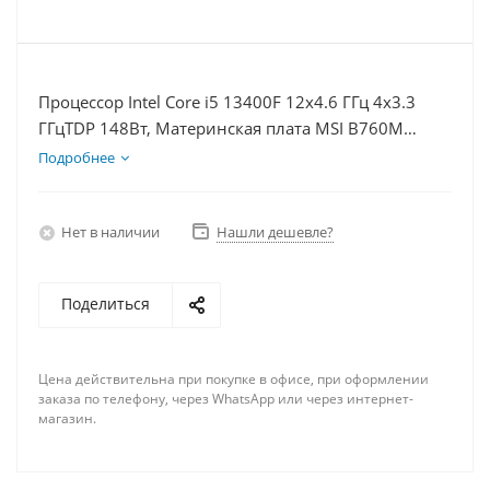
Процессор Intel Core i5 13400F 12x4.6 ГГц 4x3.3
ГГцTDP 148Вт, Материнская плата MSI B760M
BOMBER WIFI D5, Видеокарта RTX 3050 6Гб, Память
Подробнее
DDR5 32Gb, Диски SSD 500Гб + HDD 1Тб, БП 500Вт
Нет в наличии
Нашли дешевле?
Поделиться
Цена действительна при покупке в офисе, при оформлении
заказа по телефону, через WhatsApp или через интернет-
магазин.