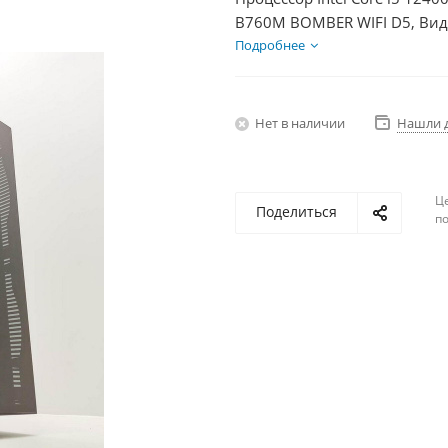
B760M BOMBER WIFI D5, Вид
SSD 500Гб, БП 750Вт
Подробнее
Нет в наличии
Нашли 
Ц
Поделиться
по