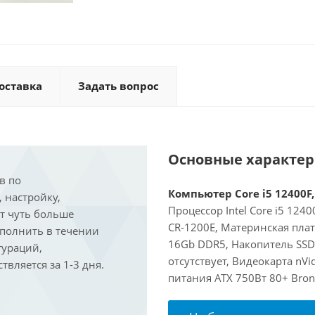
оставка
Задать вопрос
Основные характе
в по
Компьютер Core i5 12400F,
, настройку,
Процессор Intel Core i5 124
ит чуть больше
CR-1200E, Материнская пла
ыполнить в течении
16Gb DDR5, Накопитель SSD
гураций,
отсутствует, Видеокарта nVi
вляется за 1-3 дня.
питания ATX 750Вт 80+ Bron