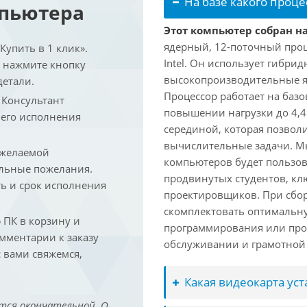
На базе какого проце
мпьютера
Этот компьютер собран на 
ядерный, 12-поточный проц
упить в 1 клик».
Intel. Он использует гибри
и нажмите кнопку
высокопроизводительные яд
детали.
Процессор работает на базо
. Консультант
повышении нагрузки до 4,4
 его исполнения
серединой, которая позвол
вычислительные задачи. Мы
 желаемой
компьютеров будет пользов
льные пожелания.
продвинутых студентов, кл
ть и срок исполнения
проектировщиков. При сбор
скомплектовать оптимальн
ПК в корзину и
программирования или про
омментарии к заказу
обслуживании и грамотной 
 вами свяжемся,
Какая видеокарта ус
тся окончательной. О