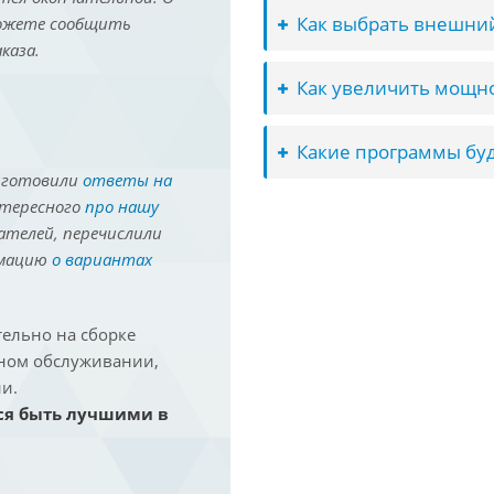
Как выбрать внешний
можете сообщить
каза.
Как увеличить мощно
Какие программы буд
иготовили
ответы на
нтересного
про нашу
ателей, перечислили
рмацию
о вариантах
ельно на сборке
йном обслуживании,
и.
ся быть лучшими в