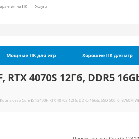
Гарантия на ПК
Услуги
Мощные ПК для игр
Хорошие ПК для игр
, RTX 4070S 12Гб, DDR5 16G
Компьютер Core i5 12400F, RTX 4070S 12Гб, DDR5 16Gb, SSD 500Гб, B760M WiF
Процессор Intel Core i5 1240