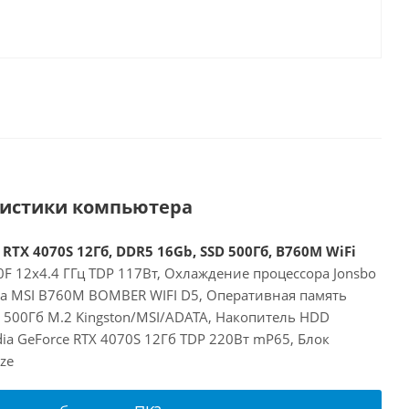
ристики компьютера
 RTX 4070S 12Гб, DDR5 16Gb, SSD 500Гб, B760M WiFi
00F 12x4.4 ГГц TDP 117Вт, Охлаждение процессора Jonsbo
та MSI B760M BOMBER WIFI D5, Оперативная память
 500Гб M.2 Kingston/MSI/ADATA, Накопитель HDD
dia GeForce RTX 4070S 12Гб TDP 220Вт mP65, Блок
ze