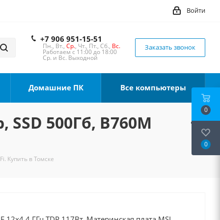
Войти
+7 906 951-15-51
Пн., Вт.,
Ср.
, Чт., Пт., Сб.,
Вс.
Заказать звонок
Работаем с 11:00 до 18:00
Ср. и Вс. Выходной
Домашние ПК
Все компьютеры
0
b, SSD 500Гб, B760M
0
i. Купить в Томске
0F 12x4.4 ГГц TDP 117Вт, Материнская плата MSI