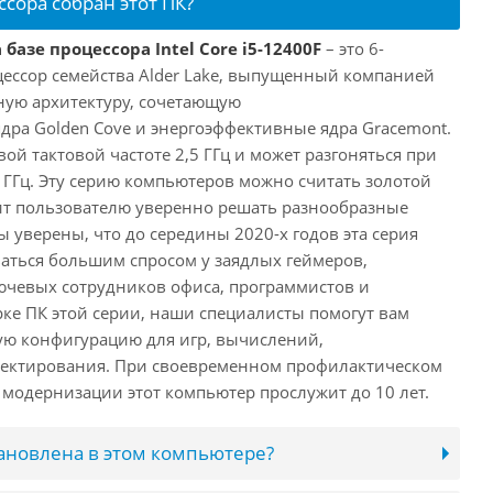
ссора собран этот ПК?
базе процессора Intel Core i5-12400F
– это 6-
ессор семейства Alder Lake, выпущенный компанией
дную архитектуру, сочетающую
ра Golden Cove и энергоэффективные ядра Gracemont.
вой тактовой частоте 2,5 ГГц и может разгоняться при
 ГГц. Эту серию компьютеров можно считать золотой
ит пользователю уверенно решать разнообразные
 уверены, что до середины 2020-х годов эта серия
аться большим спросом у заядлых геймеров,
ючевых сотрудников офиса, программистов и
ке ПК этой серии, наши специалисты помогут вам
ую конфигурацию для игр, вычислений,
ектирования. При своевременном профилактическом
модернизации этот компьютер прослужит до 10 лет.
тановлена в этом компьютере?