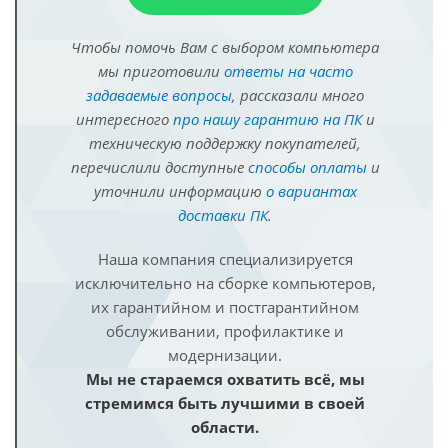
Чтобы помочь Вам с выбором компьютера
мы приготовили
ответы на часто
задаваемые вопросы
, рассказали много
интересного
про нашу гарантию на ПК
и
техническую поддержку покупателей,
перечислили доступные
способы оплаты
и
уточнили информацию
о вариантах
доставки ПК
.
Наша компания специализируется
исключительно на сборке компьютеров,
их гарантийном и постгарантийном
обслуживании, профилактике и
модернизации.
Мы не стараемся охватить всё, мы
стремимся быть лучшими в своей
области.