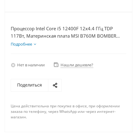
Процессор Intel Core i5 12400F 12x4.4 ГГц TDP
117Вт, Материнская плата MSI B760M BOMBER
WIFI D5, Видеокарта RTX 5070 12Гб, Память
Подробнее
DDR5 16Gb, Диски SSD 500Гб + HDD 2Тб, БП 750Вт
Нет в наличии
Нашли дешевле?
Поделиться
Цена действительна при покупке в офисе, при оформлении
заказа по телефону, через WhatsApp или через интернет-
магазин.