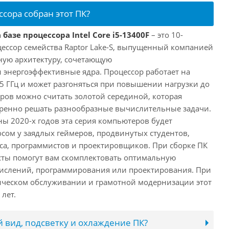
ссора собран этот ПК?
базе процессора Intel Core i5-13400F
– это 10-
ессор семейства Raptor Lake-S, выпущенный компанией
дную архитектуру, сочетающую
энергоэффективные ядра. Процессор работает на
,5 ГГц и может разгоняться при повышении нагрузки до
еров можно считать золотой серединой, которая
еренно решать разнообразные вычислительные задачи.
ы 2020-х годов эта серия компьютеров будет
сом у заядлых геймеров, продвинутых студентов,
а, программистов и проектировщиков. При сборке ПК
сты помогут вам скомплектовать оптимальную
числений, программирования или проектирования. При
ческом обслуживании и грамотной модернизации этот
лет.
 вид, подсветку и охлаждение ПК?