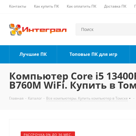
Контакты
Как купить ПК
Как оплатить ПК
Доставка ПК
Лучшие ПК
Топовые ПК для игр
Компьютер Core i5 13400F
B760M WiFi. Купить в То
Главная
-
Каталог
-
Все компьютеры. Купить компьютер в Томске
-
РАССРОЧКА 0% ДО 36 МЕС.