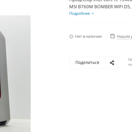
MSI B760M BOMBER WIFI D5, 
Диски SSD 500Гб + HDD 2Тб,
Подробнее
Нет в наличии
Нашли 
Ц
Поделиться
по