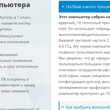
мпьютера
На базе какого проце
Этот компьютер собран на 
упить в 1 клик».
ядерный, 16-поточный проц
и нажмите кнопку
Intel. Он использует гибри
детали.
высокопроизводительные и 
. Консультант
базовой тактовой частоте 2
 его исполнения
4,6 ГГц. Эту серию компьют
позволит пользователю ув
 желаемой
Мы уверены, что до середин
льные пожелания.
пользоваться большим спро
ть и срок исполнения
ключевых сотрудников офис
этой серии, наши специали
ПК в корзину и
конфигурацию для игр, вы
омментарии к заказу
своевременном профилакти
 вами свяжемся,
компьютер прослужит до 10 
Как выбрать внешний
тся окончательной. О