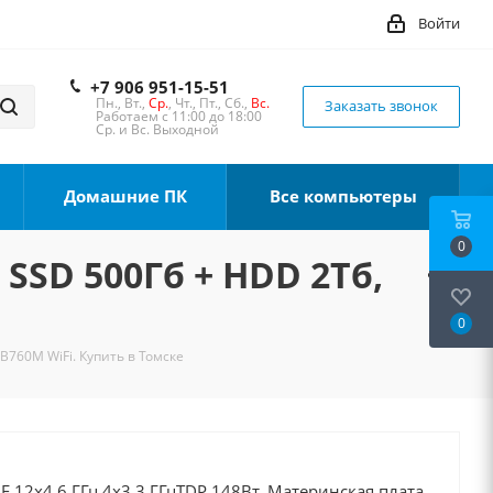
Войти
+7 906 951-15-51
Пн., Вт.,
Ср.
, Чт., Пт., Сб.,
Вс.
Заказать звонок
Работаем с 11:00 до 18:00
Ср. и Вс. Выходной
Домашние ПК
Все компьютеры
0
 SSD 500Гб + HDD 2Тб,
0
 B760M WiFi. Купить в Томске
0F 12x4.6 ГГц 4x3.3 ГГцTDP 148Вт, Материнская плата