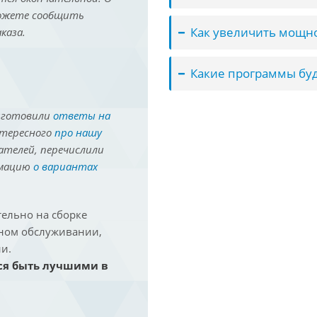
можете сообщить
Как увеличить мощно
каза.
Какие программы буд
иготовили
ответы на
нтересного
про нашу
ателей, перечислили
рмацию
о вариантах
ельно на сборке
йном обслуживании,
и.
ся быть лучшими в