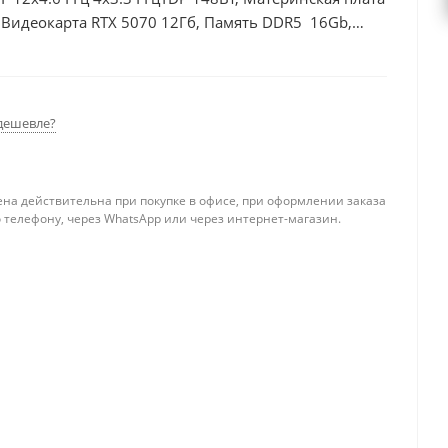
Видеокарта RTX 5070 12Гб, Память DDR5 16Gb,
 БП 750Вт
дешевле?
ена действительна при покупке в офисе, при оформлении заказа
 телефону, через WhatsApp или через интернет-магазин.