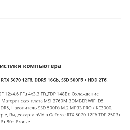
ристики компьютера
 RTX 5070 12Гб, DDR5 16Gb, SSD 500Гб + HDD 2Тб,
00F 12x4.6 ГГц 4x3.3 ГГцTDP 148Вт, Охлаждение
, Материнская плата MSI B760M BOMBER WIFI D5,
DR5, Накопитель SSD 500Гб M.2 MP33 PRO / KC3000,
le, Видеокарта nVidia GeForce RTX 5070 12Гб TDP 250Вт
Вт 80+ Bronze