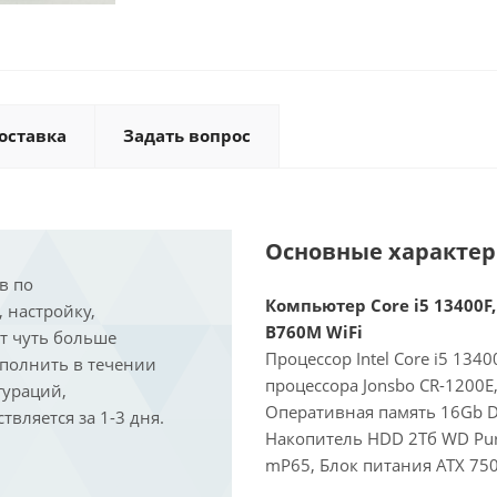
оставка
Задать вопрос
Основные характе
в по
Компьютер Core i5 13400F,
, настройку,
B760M WiFi
ит чуть больше
Процессор Intel Core i5 134
ыполнить в течении
процессора Jonsbo CR-1200E
гураций,
Оперативная память 16Gb D
вляется за 1-3 дня.
Накопитель HDD 2Тб WD Purp
mP65, Блок питания ATX 750