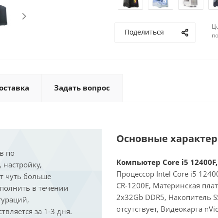
Ц
Поделиться
по
оставка
Задать вопрос
Основные характе
в по
Компьютер Core i5 12400F,
, настройку,
Процессор Intel Core i5 124
ит чуть больше
CR-1200E, Материнская пла
ыполнить в течении
2x32Gb DDR5, Накопитель S
гураций,
отсутствует, Видеокарта nVi
вляется за 1-3 дня.