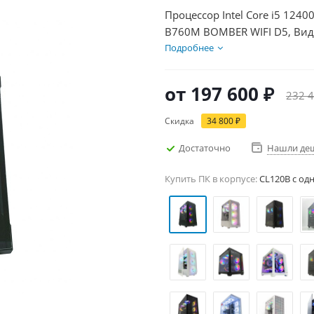
Процессор Intel Core i5 1240
B760M BOMBER WIFI D5, Вид
SSD 500Гб, БП 750Вт
Подробнее
от
197 600 ₽
232 4
Скидка
34 800 ₽
Достаточно
Нашли де
Купить ПК в корпусе:
CL120B c од