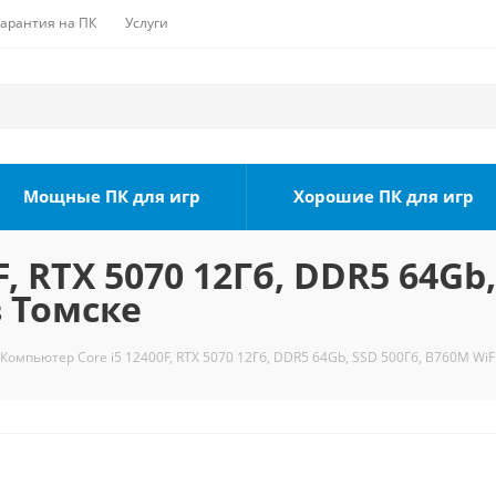
Гарантия на ПК
Услуги
Мощные ПК для игр
Хорошие ПК для игр
, RTX 5070 12Гб, DDR5 64Gb
в Томске
Компьютер Core i5 12400F, RTX 5070 12Гб, DDR5 64Gb, SSD 500Гб, B760M WiFi