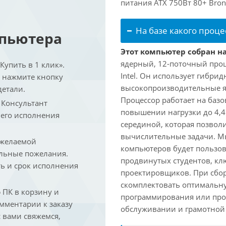
питания ATX 750Вт 80+ Bron
На базе какого проце
мпьютера
Этот компьютер собран на 
ядерный, 12-поточный проц
упить в 1 клик».
Intel. Он использует гибри
и нажмите кнопку
высокопроизводительные яд
детали.
Процессор работает на базо
. Консультант
повышении нагрузки до 4,4
 его исполнения
серединой, которая позвол
вычислительные задачи. Мы
 желаемой
компьютеров будет пользов
льные пожелания.
продвинутых студентов, кл
ть и срок исполнения
проектировщиков. При сбор
скомплектовать оптимальн
ПК в корзину и
программирования или про
омментарии к заказу
обслуживании и грамотной 
 вами свяжемся,