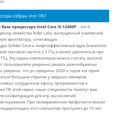
ze
ссора собран этот ПК?
базе процессора Intel Core i5-12400F
– это 6-
ессор семейства Alder Lake, выпущенный компанией
дную архитектуру, сочетающую
ра Golden Cove и энергоэффективные ядра Gracemont.
вой тактовой частоте 2,5 ГГц и может разгоняться при
 ГГц. Эту серию компьютеров можно считать золотой
ит пользователю уверенно решать разнообразные
 уверены, что до середины 2020-х годов эта серия
аться большим спросом у заядлых геймеров,
ючевых сотрудников офиса, программистов и
ке ПК этой серии, наши специалисты помогут вам
ую конфигурацию для игр, вычислений,
ектирования. При своевременном профилактическом
модернизации этот компьютер прослужит до 10 лет.