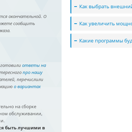
Как выбрать внешний
тся окончательной. О
Как увеличить мощно
можете сообщить
каза.
Какие программы буд
иготовили
ответы на
нтересного
про нашу
ателей, перечислили
рмацию
о вариантах
ельно на сборке
йном обслуживании,
и.
ся быть лучшими в