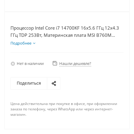
Процессор Intel Core i7 14700KF 16x5.6 ГГц 12x4.3
ГГц TDP 253Вт, Материнская плата MSI B760M
BOMBER WIFI D5, Видеокарта RTX 3050 8Гб, Память
Подробнее
DDR5 32Gb, Диски SSD 1000Гб, БП 600Вт
Нет в наличии
Нашли дешевле?
Поделиться
Цена действительна при покупке в офисе, при оформлении
заказа по телефону, через WhatsApp или через интернет-
магазин.