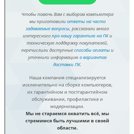
Чтобы помочь Вам с выбором компьютера
мы приготовили
ответы на часто
задаваемые вопросы
, рассказали много
интересного
про нашу гарантию на ПК
и
техническую поддержку покупателей,
перечислили доступные
способы оплаты
и
уточнили информацию
о вариантах
доставки ПК
.
Наша компания специализируется
исключительно на сборке компьютеров,
их гарантийном и постгарантийном
обслуживании, профилактике и
модернизации.
Мы не стараемся охватить всё, мы
стремимся быть лучшими в своей
области.