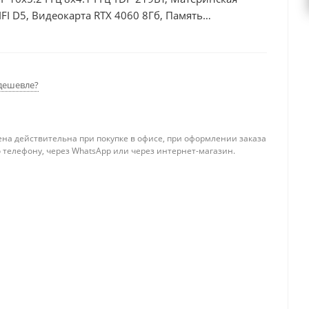
I D5, Видеокарта RTX 4060 8Гб, Память
б, БП 600Вт
дешевле?
ена действительна при покупке в офисе, при оформлении заказа
 телефону, через WhatsApp или через интернет-магазин.