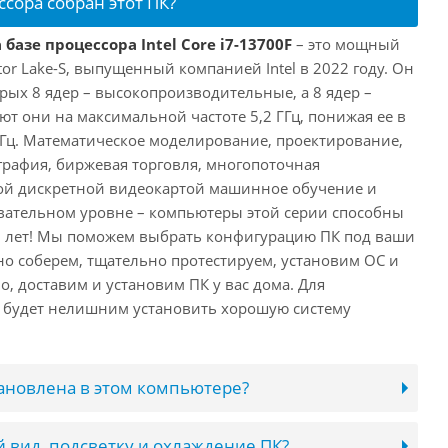
ссора собран этот ПК?
базе процессора Intel Core i7-13700F
– это мощный
tor Lake-S, выпущенный компанией Intel в 2022 году. Он
рых 8 ядер – высокопроизводительные, а 8 ядер –
т они на максимальной частоте 5,2 ГГц, понижая ее в
 ГГц. Математическое моделирование, проектирование,
рафия, биржевая торговля, многопоточная
ной дискретной видеокартой машинное обучение и
вательном уровне – компьютеры этой серии способны
10 лет! Мы поможем выбрать конфигурацию ПК под ваши
но соберем, тщательно протестируем, установим ОС и
о, доставим и установим ПК у вас дома. Для
 будет нелишним установить хорошую систему
тановлена в этом компьютере?
 вид, подсветку и охлаждение ПК?