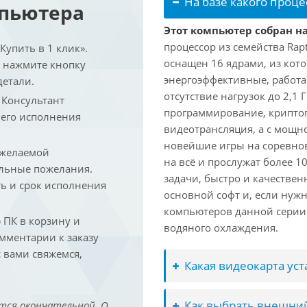
На базе какого проце
мпьютера
Этот компьютер собран на 
процессор из семейства Rap
упить в 1 клик».
оснащен 16 ядрами, из кото
и нажмите кнопку
энергоэффективные, работаю
детали.
отсутствие нагрузок до 2,1
. Консультант
программирование, криптог
 его исполнения
видеотрансляция, а с мощ
новейшие игры на соревно
 желаемой
на всё и прослужат более 
льные пожелания.
задачи, быстро и качествен
ть и срок исполнения
основной софт и, если нужн
компьютеров данной серии
ПК в корзину и
водяного охлаждения.
омментарии к заказу
 вами свяжемся,
Какая видеокарта ус
Как выбрать внешний
тся окончательной. О