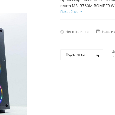
плата MSI B760M BOMBER WIF
DDR5 32Gb, Диски SSD 1000Г
Подробнее
Нет в наличии
Нашли 
Ц
Поделиться
по