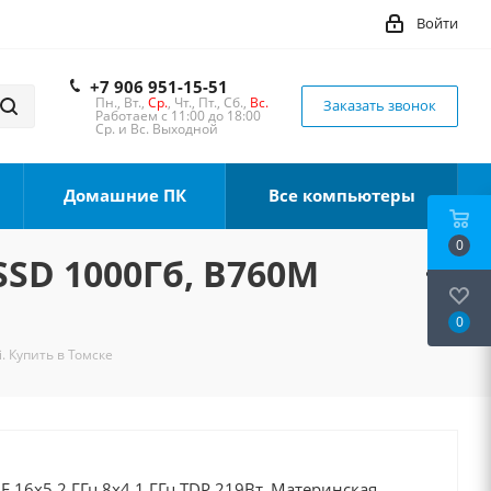
Войти
+7 906 951-15-51
Пн., Вт.,
Ср.
, Чт., Пт., Сб.,
Вс.
Заказать звонок
Работаем с 11:00 до 18:00
Ср. и Вс. Выходной
Домашние ПК
Все компьютеры
0
 SSD 1000Гб, B760M
0
. Купить в Томске
0F 16x5.2 ГГц 8x4.1 ГГц TDP 219Вт, Материнская