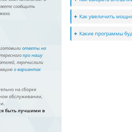
можете сообщить
каза.
Как увеличить мощно
Какие программы буд
иготовили
ответы на
нтересного
про нашу
ателей, перечислили
рмацию
о вариантах
ельно на сборке
йном обслуживании,
и.
ся быть лучшими в