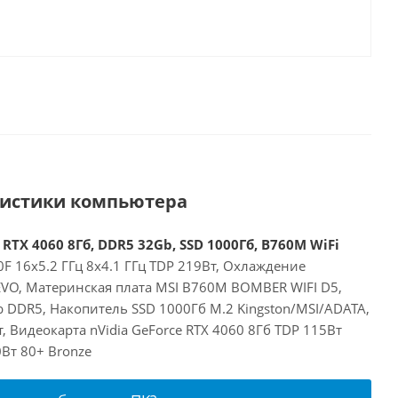
ристики компьютера
 RTX 4060 8Гб, DDR5 32Gb, SSD 1000Гб, B760M WiFi
00F 16x5.2 ГГц 8x4.1 ГГц TDP 219Вт, Охлаждение
EVO, Материнская плата MSI B760M BOMBER WIFI D5,
 DDR5, Накопитель SSD 1000Гб M.2 Kingston/MSI/ADATA,
, Видеокарта nVidia GeForce RTX 4060 8Гб TDP 115Вт
Вт 80+ Bronze