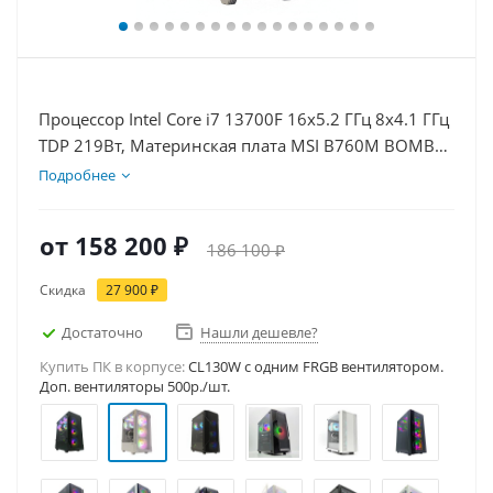
Процессор Intel Core i7 13700F 16x5.2 ГГц 8x4.1 ГГц
TDP 219Вт, Материнская плата MSI B760M BOMBER
WIFI D5, Видеокарта RTX 5060Ti 8Гб, Память
Подробнее
DDR5 32Gb, Диски SSD 1000Гб + HDD 2Тб, БП
600Вт
от
158 200 ₽
186 100 ₽
Скидка
27 900 ₽
Достаточно
Нашли дешевле?
Купить ПК в корпусе:
CL130W c одним FRGB вентилятором.
Доп. вентиляторы 500р./шт.