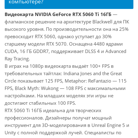
компьютере?
Видеокарта NVIDIA GeForce RTX 5060 Ti 16ГБ
—
флагманское решение на архитектуре Blackwell для ПК
высокого уровня. По производительности она на 25%
превосходит RTX 5060, однако уступает до 30%
старшему модели RTX 5070. Оснащена 4480 ядрами
CUDA, 16 ГБ GDDR7, поддерживает DLSS 4 и Advanced
Ray Tracing.
В играх на 1080p видеокарта выдаёт 100+ FPS в
требовательных тайтлах: Indiana Jones and the Great
Circle показывает 125 FPS, Metaphor: ReFantazio — 115
FPS, Black Myth: Wukong — 108 FPS с максимальными
настройками. На младших моделях эти игры не
достигают стабильных 100 FPS.
RTX 5060 Ti 16ГБ идеальна для творческих
профессионалов. Дизайнеры получат мощный
инструмент для 3D-моделирования в Unreal Engine 5 и
Unity с полной поддержкой лучей. Специалисты по