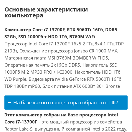
Основные характеристики
компьютера
Компьютер Core i7 13700F, RTX 5060Ti 16Гб, DDR5
32Gb, SSD 1000Гб + HDD 1Тб, B760M WiFi
Процессор Intel Core i7 13700F 16x5.2 ГГц 8x4.1 ГГц TDP
219Вт, Охлаждение процессора Jonsbo CR-1000 MAX,
Материнская плата MSI B760M BOMBER WIFI D5,
Оперативная память 2x16Gb DDR5, Накопитель SSD
1000Гб M.2 MP33 PRO / KC3000, Накопитель HDD 1Тб
WD Purple, Видеокарта nVidia GeForce RTX 5060Ti 16Гб
TDP 180Вт mP60, Блок питания ATX 600Вт 80+ Bronze
На базе какого процессора собран этот ПК?
Этот компьютер собран на базе процессора Intel
Core i7-13700F
– это мощный процессор из семейства
Raptor Lake-S, выпущенный компанией Intel в 2022 году.