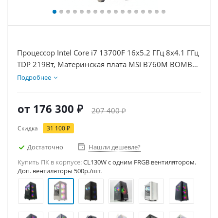
Процессор Intel Core i7 13700F 16x5.2 ГГц 8x4.1 ГГц
TDP 219Вт, Материнская плата MSI B760M BOMBER
WIFI D5, Видеокарта RTX 5060Ti 16Гб, Память
Подробнее
DDR5 32Gb, Диски SSD 1000Гб + HDD 1Тб, БП
600Вт
от
176 300 ₽
207 400 ₽
Скидка
31 100 ₽
Достаточно
Нашли дешевле?
Купить ПК в корпусе:
CL130W c одним FRGB вентилятором.
Доп. вентиляторы 500р./шт.