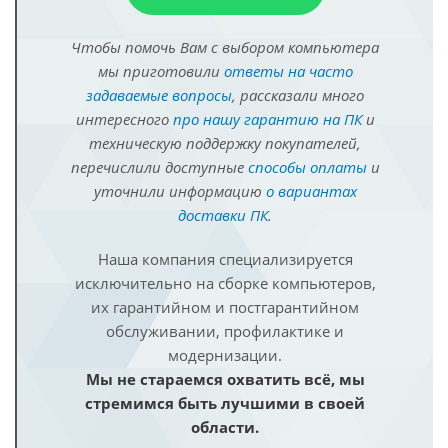
Чтобы помочь Вам с выбором компьютера
мы приготовили
ответы на часто
задаваемые вопросы
, рассказали много
интересного
про нашу гарантию на ПК
и
техническую поддержку покупателей,
перечислили доступные
способы оплаты
и
уточнили информацию
о вариантах
доставки ПК
.
Наша компания специализируется
исключительно на сборке компьютеров,
их гарантийном и постгарантийном
обслуживании, профилактике и
модернизации.
Мы не стараемся охватить всё, мы
стремимся быть лучшими в своей
области.