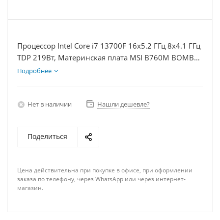
Процессор Intel Core i7 13700F 16x5.2 ГГц 8x4.1 ГГц
TDP 219Вт, Материнская плата MSI B760M BOMBER
WIFI D5, Видеокарта RTX 4060 8Гб, Память
Подробнее
DDR5 64Gb, Диски SSD 1000Гб + HDD 2Тб, БП
600Вт
Нет в наличии
Нашли дешевле?
Поделиться
Цена действительна при покупке в офисе, при оформлении
заказа по телефону, через WhatsApp или через интернет-
магазин.