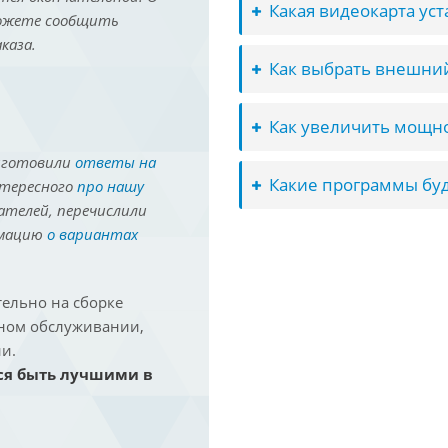
Какая видеокарта ус
можете сообщить
каза.
Как выбрать внешний
Как увеличить мощно
иготовили
ответы на
Какие программы буд
нтересного
про нашу
ателей, перечислили
рмацию
о вариантах
ельно на сборке
йном обслуживании,
и.
ся быть лучшими в