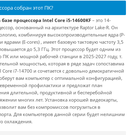
ссора собран этот ПК?
базе процессора Intel Core i5-14600KF
– это 14-
ссор, основанный на архитектуре Raptor Lake-R. Он
ологию, комбинируя высокопроизводительные ядра (P-
 ядрами (E-cores) , имеет базовую тактовую частоту 3,5
повышается до 5,3 ГГц. Этот процессор будет одним из
 ПК или мощной рабочей станции в 2025-2027 году, т.
ельной мощностью, которая в ряде задач сопоставима
l Core i7-14700 и сочетается с довольно демократичной
оберут вам компьютер с оптимальной конфигурацией,
оевременной профилактики и предложат план
ения длительной, продуктивной и бесперебойной
яжении многих лет. Установка хорошей видеокарты,
озволит вам без компромиссов погрузиться в
порта. Для компьютеров данной серии будет нелишним
го охлаждения.