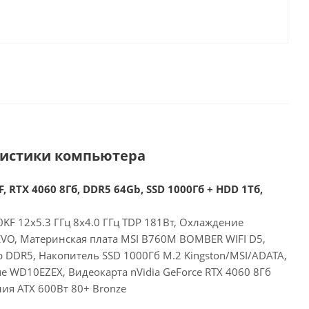
ристики компьютера
, RTX 4060 8Гб, DDR5 64Gb, SSD 1000Гб + HDD 1Тб,
00KF 12x5.3 ГГц 8x4.0 ГГц TDP 181Вт, Охлаждение
EVO, Материнская плата MSI B760M BOMBER WIFI D5,
 DDR5, Накопитель SSD 1000Гб M.2 Kingston/MSI/ADATA,
 WD10EZEX, Видеокарта nVidia GeForce RTX 4060 8Гб
ия ATX 600Вт 80+ Bronze