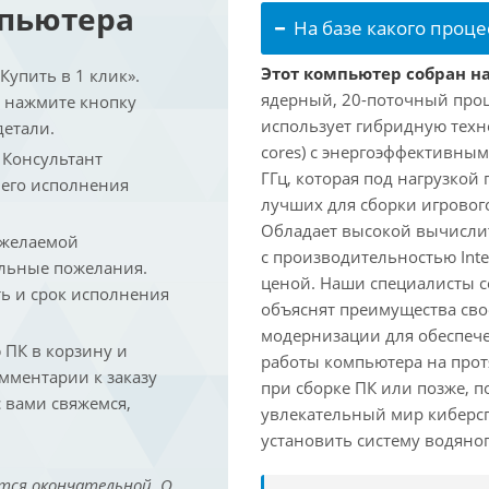
мпьютера
На базе какого проце
Этот компьютер собран на 
упить в 1 клик».
ядерный, 20-поточный проце
и нажмите кнопку
использует гибридную техн
детали.
cores) с энергоэффективными
. Консультант
ГГц, которая под нагрузкой 
 его исполнения
лучших для сборки игрового
Обладает высокой вычислит
 желаемой
с производительностью Inte
льные пожелания.
ценой. Наши специалисты с
ть и срок исполнения
объяснят преимущества св
модернизации для обеспеч
ПК в корзину и
работы компьютера на прот
омментарии к заказу
при сборке ПК или позже, п
 вами свяжемся,
увлекательный мир киберс
установить систему водяно
тся окончательной. О