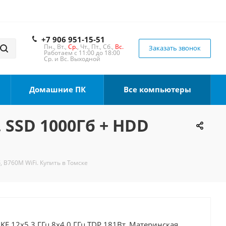
+7 906 951-15-51
Пн., Вт.,
Ср.
, Чт., Пт., Сб.,
Вс.
Заказать звонок
Работаем с 11:00 до 18:00
Ср. и Вс. Выходной
Домашние ПК
Все компьютеры
, SSD 1000Гб + HDD
, B760M WiFi. Купить в Томске
0KF 12x5.3 ГГц 8x4.0 ГГц TDP 181Вт, Материнская