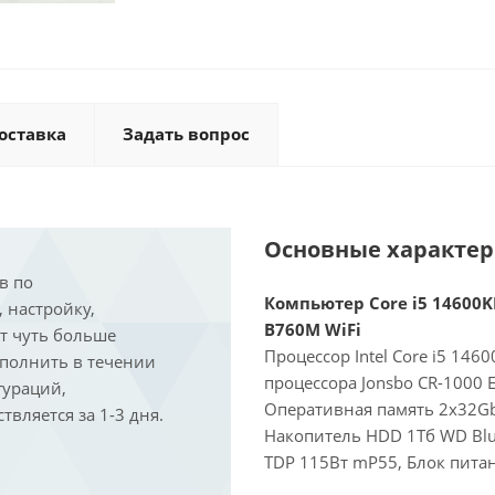
оставка
Задать вопрос
Основные характе
в по
Компьютер Core i5 14600KF
, настройку,
B760M WiFi
ит чуть больше
Процессор Intel Core i5 146
ыполнить в течении
процессора Jonsbo CR-1000 
гураций,
Оперативная память 2x32Gb
вляется за 1-3 дня.
Накопитель HDD 1Тб WD Blue
TDP 115Вт mP55, Блок питан