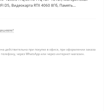
I D5, Видеокарта RTX 4060 8Гб, Память
б + HDD 1Тб, БП 600Вт
дешевле?
ена действительна при покупке в офисе, при оформлении заказа
 телефону, через WhatsApp или через интернет-магазин.