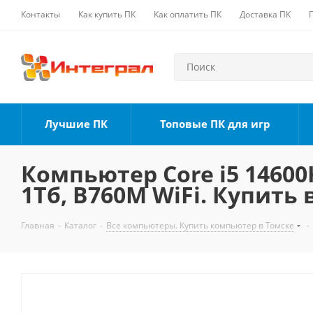
Контакты
Как купить ПК
Как оплатить ПК
Доставка ПК
Лучшие ПК
Топовые ПК для игр
Компьютер Core i5 14600K
1Тб, B760M WiFi. Купить 
Главная
-
Каталог
-
Все компьютеры. Купить компьютер в Томске
-