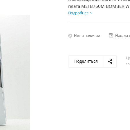
плата MSI B760M BOMBER WIF
DDR5 64Gb, Диски SSD 1000Г
Подробнее
Нет в наличии
Нашли 
Ц
Поделиться
по