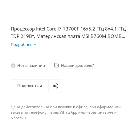
Процессор Intel Core i7 13700F 16x5.2 ГГц 8x4.1 ГГц
TDP 219Вт, Материнская плата MSI B760M BOMBER
WIFI D5, Видеокарта RTX 4060 8Гб, Память
Подробнее
DDR5 64Gb, Диски SSD 1000Гб + HDD 1Тб, БП
600Вт
Нет в наличии
Нашли дешевле?
Поделиться
Цена действительна при покупке в офисе, при оформлении
заказа по телефону, через WhatsApp или через интернет-
магазин.