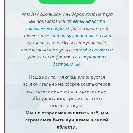
Чтобы помочь Вам с выбором компьютера
мы приготовили
ответы на часто
задаваемые вопросы
, рассказали много
интересного
про нашу гарантию на ПК
и
техническую поддержку покупателей,
перечислили доступные
способы оплаты
и
уточнили информацию
о вариантах
доставки ПК
.
Наша компания специализируется
исключительно на сборке компьютеров,
их гарантийном и постгарантийном
обслуживании, профилактике и
модернизации.
Мы не стараемся охватить всё, мы
стремимся быть лучшими в своей
области.