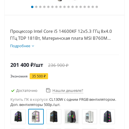
Процессор Intel Core i5 14600KF 12x5.3 ГГц 8x4.0
ГГц TDP 181Вт, Материнская плата MSI B760M
BOMBER WIFI D5, Видеокарта RTX 5060Ti 8Гб,
Подробнее
Память DDR5 64Gb, Диски SSD 1000Гб + HDD 2Тб,
БП 600Вт
201 400
₽
/шт
236 900
₽
Экономия
35 500
₽
Достаточно
Нашли дешевле?
Купить ПК в корпусе:
CL130W c одним FRGB вентилятором.
Доп. вентиляторы 500р./шт.