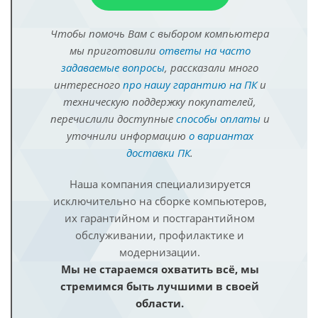
Чтобы помочь Вам с выбором компьютера
мы приготовили
ответы на часто
задаваемые вопросы
, рассказали много
интересного
про нашу гарантию на ПК
и
техническую поддержку покупателей,
перечислили доступные
способы оплаты
и
уточнили информацию
о вариантах
доставки ПК
.
Наша компания специализируется
исключительно на сборке компьютеров,
их гарантийном и постгарантийном
обслуживании, профилактике и
модернизации.
Мы не стараемся охватить всё, мы
стремимся быть лучшими в своей
области.