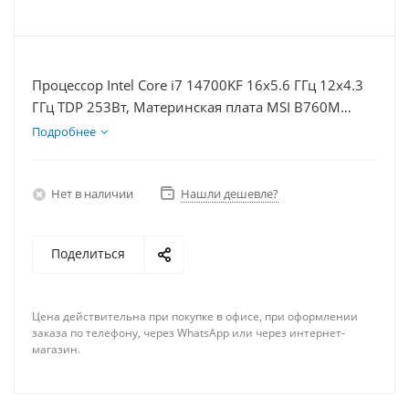
Процессор Intel Core i7 14700KF 16x5.6 ГГц 12x4.3
ГГц TDP 253Вт, Материнская плата MSI B760M
BOMBER WIFI D5, Видеокарта RTX 5060Ti 8Гб,
Подробнее
Память DDR5 64Gb, Диски SSD 1000Гб, БП 600Вт
Нет в наличии
Нашли дешевле?
Поделиться
Цена действительна при покупке в офисе, при оформлении
заказа по телефону, через WhatsApp или через интернет-
магазин.