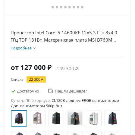
Процессор Intel Core i5 14600KF 12x5.3 ГГц 8x4.0
ГГц TDP 181Вт, Материнская плата MSI B760M
BOMBER WIFI D5, Видеокарта RTX 5060 8Гб, Память
Подробнее
DDR5 32Gb, Диски SSD 500Гб, БП 600Вт
от
127 000 ₽
149 300 ₽
Скидка
22 300 ₽
Достаточно
Нашли дешевле?
Купить ПК в корпусе:
CL120B c одним FRGB вентилятором.
Доп. вентиляторы 500р./шт.