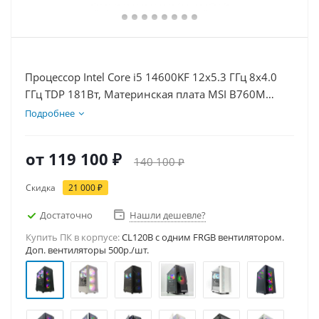
Процессор Intel Core i5 14600KF 12x5.3 ГГц 8x4.0
ГГц TDP 181Вт, Материнская плата MSI B760M
BOMBER WIFI D5, Видеокарта RTX 3050 8Гб, Память
Подробнее
DDR5 32Gb, Диски SSD 500Гб, БП 600Вт
от
119 100 ₽
140 100 ₽
Скидка
21 000 ₽
Достаточно
Нашли дешевле?
Купить ПК в корпусе:
CL120B c одним FRGB вентилятором.
Доп. вентиляторы 500р./шт.