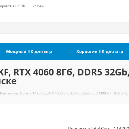
Гарантия на ПК
Услуги
Мощные ПК для игр
Хорошие ПК для игр
F, RTX 4060 8Гб, DDR5 32Gb,
мске
Компьютер Core i7 14700KF, RTX 4060 8Гб, DDR5 32Gb, SSD 500Гб + HDD 2Тб,
Процессор Intel Core i7 1470