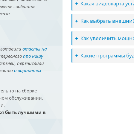
Какая видеокарта ус
можете сообщить
каза.
Как выбрать внешний
Как увеличить мощно
иготовили
ответы на
Какие программы буд
нтересного
про нашу
ателей, перечислили
рмацию
о вариантах
ельно на сборке
йном обслуживании,
и.
ся быть лучшими в