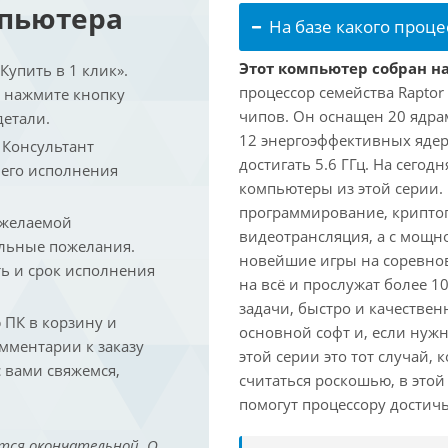
мпьютера
На базе какого проце
Этот компьютер собран на
упить в 1 клик».
процессор семейства Raptor
и нажмите кнопку
чипов. Он оснащен 20 ядра
детали.
12 энергоэффективных ядер
. Консультант
достигать 5.6 ГГц. На сегод
 его исполнения
компьютеры из этой серии.
программирование, криптог
 желаемой
видеотрансляция, а с мощ
льные пожелания.
новейшие игры на соревно
ть и срок исполнения
на всё и прослужат более 
задачи, быстро и качествен
ПК в корзину и
основной софт и, если нужн
омментарии к заказу
этой серии это тот случай,
 вами свяжемся,
считаться роскошью, в это
помогут процессору достич
тся окончательной. О