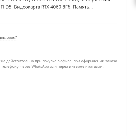
I D5, Видеокарта RTX 4060 8Гб, Память
б + HDD 2Тб, БП 600Вт
дешевле?
ена действительна при покупке в офисе, при оформлении заказа
 телефону, через WhatsApp или через интернет-магазин.