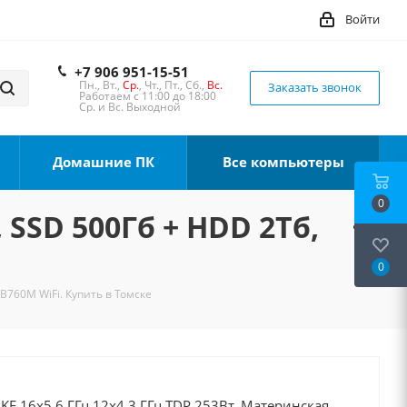
Войти
+7 906 951-15-51
Пн., Вт.,
Ср.
, Чт., Пт., Сб.,
Вс.
Заказать звонок
Работаем с 11:00 до 18:00
Ср. и Вс. Выходной
Домашние ПК
Все компьютеры
0
 SSD 500Гб + HDD 2Тб,
0
 B760M WiFi. Купить в Томске
0KF 16x5.6 ГГц 12x4.3 ГГц TDP 253Вт, Материнская