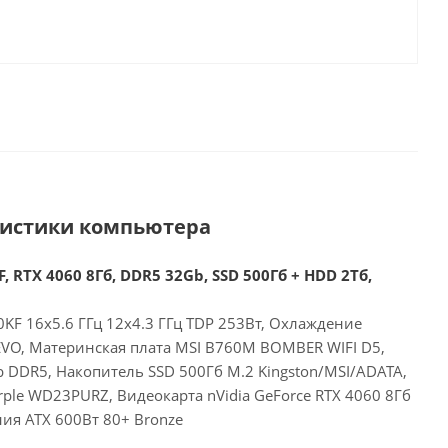
ристики компьютера
, RTX 4060 8Гб, DDR5 32Gb, SSD 500Гб + HDD 2Тб,
00KF 16x5.6 ГГц 12x4.3 ГГц TDP 253Вт, Охлаждение
EVO, Материнская плата MSI B760M BOMBER WIFI D5,
 DDR5, Накопитель SSD 500Гб M.2 Kingston/MSI/ADATA,
ple WD23PURZ, Видеокарта nVidia GeForce RTX 4060 8Гб
ия ATX 600Вт 80+ Bronze