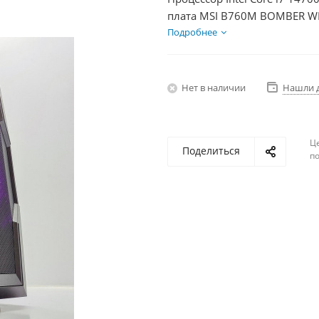
плата MSI B760M BOMBER WIF
DDR5 32Gb, Диски SSD 500Г
Подробнее
Нет в наличии
Нашли 
Ц
Поделиться
по