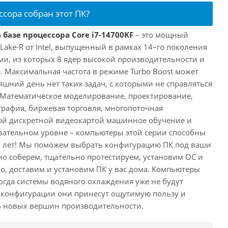
ссора собран этот ПК?
 базе процессора Core i7-14700KF
– это мощный
 Lake-R от Intel, выпущенный в рамках 14–го поколения
ми, из которых 8 ядер высокой производительности и
. Максимальная частота в режиме Turbo Boost может
няшний день нет таких задач, с которыми не справляться
 Математическое моделирование, проектирование,
рафия, биржевая торговля, многопоточная
ной дискретной видеокартой машинное обучение и
вательном уровне – компьютеры этой серии способны
10 лет! Мы поможем выбрать конфигурацию ПК под ваши
но соберем, тщательно протестируем, установим ОС и
о, доставим и установим ПК у вас дома. Компьютеры
 когда системы водяного охлаждения уже не будут
й конфигурации они принесут ощутимую пользу и
ь новых вершин производительности.