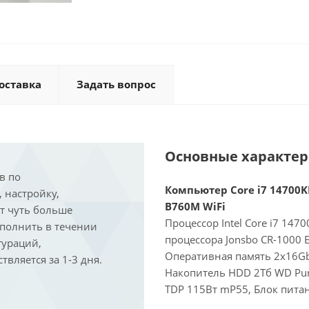
оставка
Задать вопрос
Основные характе
в по
Компьютер Core i7 14700KF
, настройку,
B760M WiFi
ит чуть больше
Процессор Intel Core i7 147
ыполнить в течении
процессора Jonsbo CR-1000 
гураций,
Оперативная память 2x16Gb
вляется за 1-3 дня.
Накопитель HDD 2Тб WD Pur
TDP 115Вт mP55, Блок питан