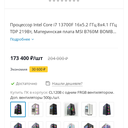
Процессор Intel Core i7 13700F 16x5.2 ГГц 8x4.1 ГГц
TDP 219Вт, Материнская плата MSI B760M BOMBER
WIFI D5, Видеокарта RTX 3050 8Гб, Память
Подробнее
DDR5 64Gb, Диски SSD 500Гб, БП 600Вт
173 400
₽
/шт
204 000
₽
Экономия
30 600
₽
Достаточно
Нашли дешевле?
Купить ПК в корпусе:
CL120B c одним FRGB вентилятором.
Доп. вентиляторы 500р./шт.