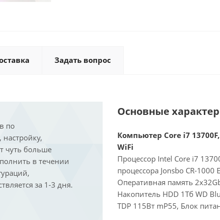
оставка
Задать вопрос
Основные характе
в по
Компьютер Core i7 13700F,
, настройку,
WiFi
ит чуть больше
Процессор Intel Core i7 137
ыполнить в течении
процессора Jonsbo CR-1000 
гураций,
Оперативная память 2x32Gb
вляется за 1-3 дня.
Накопитель HDD 1Тб WD Blue
TDP 115Вт mP55, Блок питан