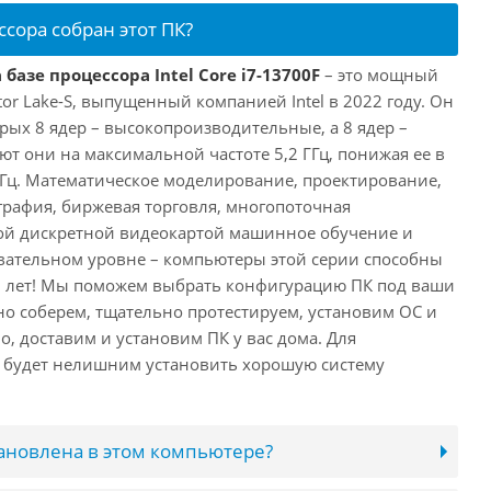
ссора собран этот ПК?
базе процессора Intel Core i7-13700F
– это мощный
tor Lake-S, выпущенный компанией Intel в 2022 году. Он
рых 8 ядер – высокопроизводительные, а 8 ядер –
т они на максимальной частоте 5,2 ГГц, понижая ее в
 ГГц. Математическое моделирование, проектирование,
рафия, биржевая торговля, многопоточная
ной дискретной видеокартой машинное обучение и
вательном уровне – компьютеры этой серии способны
10 лет! Мы поможем выбрать конфигурацию ПК под ваши
но соберем, тщательно протестируем, установим ОС и
о, доставим и установим ПК у вас дома. Для
 будет нелишним установить хорошую систему
тановлена в этом компьютере?