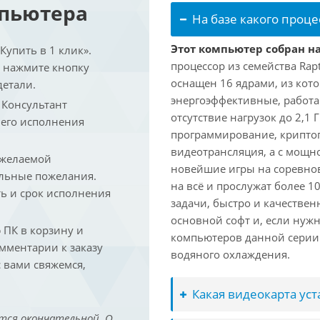
мпьютера
На базе какого проце
Этот компьютер собран на 
упить в 1 клик».
процессор из семейства Rap
и нажмите кнопку
оснащен 16 ядрами, из кото
детали.
энергоэффективные, работаю
. Консультант
отсутствие нагрузок до 2,1
 его исполнения
программирование, криптог
видеотрансляция, а с мощ
 желаемой
новейшие игры на соревно
льные пожелания.
на всё и прослужат более 
ть и срок исполнения
задачи, быстро и качествен
основной софт и, если нужн
ПК в корзину и
компьютеров данной серии
омментарии к заказу
водяного охлаждения.
 вами свяжемся,
Какая видеокарта ус
тся окончательной. О