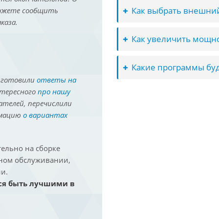
Как выбрать внешний
можете сообщить
каза.
Как увеличить мощно
Какие программы буд
иготовили
ответы на
нтересного
про нашу
ателей, перечислили
рмацию
о вариантах
ельно на сборке
йном обслуживании,
и.
ся быть лучшими в