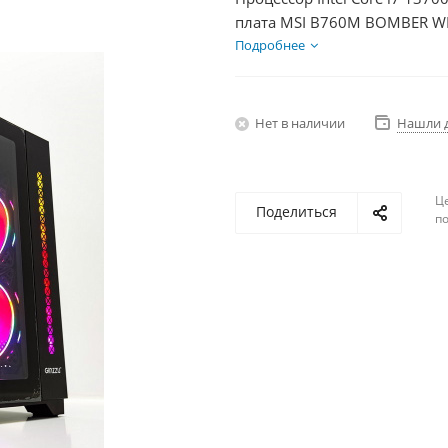
плата MSI B760M BOMBER WIF
DDR5 64Gb, Диски SSD 500Г
Подробнее
Нет в наличии
Нашли 
Ц
Поделиться
по