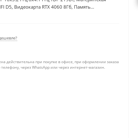
I D5, Видеокарта RTX 4060 8Гб, Память
б + HDD 1Тб, БП 600Вт
дешевле?
ена действительна при покупке в офисе, при оформлении заказа
 телефону, через WhatsApp или через интернет-магазин.