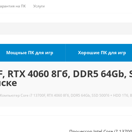
Гарантия на ПК
Услуги
Мощные ПК для игр
Хорошие ПК для игр
, RTX 4060 8Гб, DDR5 64Gb, 
мске
Компьютер Core i7 13700F, RTX 4060 8Гб, DDR5 64Gb, SSD 500Гб + HDD 1Тб, 
Процессор Intel Core i7 1370