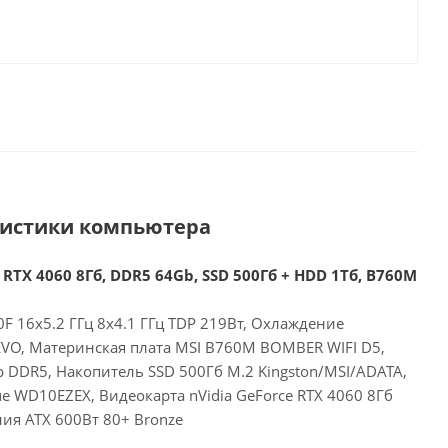
ристики компьютера
 RTX 4060 8Гб, DDR5 64Gb, SSD 500Гб + HDD 1Тб, B760M
00F 16x5.2 ГГц 8x4.1 ГГц TDP 219Вт, Охлаждение
EVO, Материнская плата MSI B760M BOMBER WIFI D5,
 DDR5, Накопитель SSD 500Гб M.2 Kingston/MSI/ADATA,
 WD10EZEX, Видеокарта nVidia GeForce RTX 4060 8Гб
ия ATX 600Вт 80+ Bronze