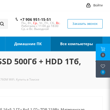
Войти
+7 906 951-15-51
Пн., Вт.,
Ср.
, Чт., Пт., Сб.,
Вс.
Заказать звонок
Работаем с 11:00 до 18:00
Ср. и Вс. Выходной
Домашние ПК
Все компьютеры
0
SSD 500Гб + HDD 1Тб,
0
B760M WiFi. Купить в Томске
0F 16x5.2 ГГц 8x4.1 ГГц TDP 219Вт, Материнская