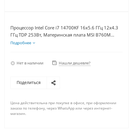
Процессор Intel Core i7 14700KF 16x5.6 ГГц 12x4.3
ГГц TDP 253Вт, Материнская плата MSI B760M
BOMBER WIFI D5, Видеокарта RTX 4060 8Гб, Память
Подробнее
DDR5 64Gb, Диски SSD 500Гб, БП 600Вт
Нет в наличии
Нашли дешевле?
Поделиться
Цена действительна при покупке в офисе, при оформлении
заказа по телефону, через WhatsApp или через интернет-
магазин.