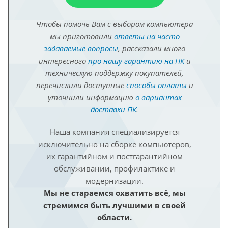
Чтобы помочь Вам с выбором компьютера
мы приготовили
ответы на часто
задаваемые вопросы
, рассказали много
интересного
про нашу гарантию на ПК
и
техническую поддержку покупателей,
перечислили доступные
способы оплаты
и
уточнили информацию
о вариантах
доставки ПК
.
Наша компания специализируется
исключительно на сборке компьютеров,
их гарантийном и постгарантийном
обслуживании, профилактике и
модернизации.
Мы не стараемся охватить всё, мы
стремимся быть лучшими в своей
области.