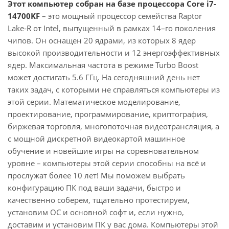
Этот компьютер собран на базе процессора Core i7-
14700KF
– это мощный процессор семейства Raptor
Lake-R от Intel, выпущенный в рамках 14–го поколения
чипов. Он оснащен 20 ядрами, из которых 8 ядер
высокой производительности и 12 энергоэффективных
ядер. Максимальная частота в режиме Turbo Boost
может достигать 5.6 ГГц. На сегодняшний день нет
таких задач, с которыми не справляться компьютеры из
этой серии. Математическое моделирование,
проектирование, программирование, криптография,
биржевая торговля, многопоточная видеотрансляция, а
с мощной дискретной видеокартой машинное
обучение и новейшие игры на соревновательном
уровне – компьютеры этой серии способны на всё и
прослужат более 10 лет! Мы поможем выбрать
конфигурацию ПК под ваши задачи, быстро и
качественно соберем, тщательно протестируем,
установим ОС и основной софт и, если нужно,
доставим и установим ПК у вас дома. Компьютеры этой