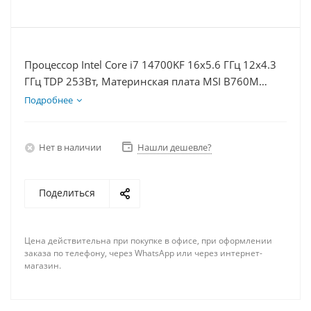
Процессор Intel Core i7 14700KF 16x5.6 ГГц 12x4.3
ГГц TDP 253Вт, Материнская плата MSI B760M
BOMBER WIFI D5, Видеокарта RTX 5060 8Гб, Память
Подробнее
DDR5 16Gb, Диски SSD 500Гб, БП 600Вт
Нет в наличии
Нашли дешевле?
Поделиться
Цена действительна при покупке в офисе, при оформлении
заказа по телефону, через WhatsApp или через интернет-
магазин.