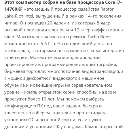
Этот компьютер собран на базе процессора Core i7-
14700KF
– это мощный процессор семейства Raptor
Lake-R от Intel, выпущенный в рамках 14–го поколения
чипов. Он оснащен 20 ядрами, из которых 8 ядер
высокой производительности и 12 энергоэффективных
ядер. Максимальная частота в режиме Turbo Boost
может достигать 5.6 ГГц. На сегодняшний день нет
таких задач, с которыми не справляться компьютеры из
этой серии. Математическое моделирование,
проектирование, программирование, криптография,
биржевая торговля, многопоточная видеотрансляция, а
с мощной дискретной видеокартой машинное
обучение и новейшие игры на соревновательном
уровне – компьютеры этой серии способны на всё и
прослужат более 10 лет! Мы поможем выбрать
конфигурацию ПК под ваши задачи, быстро и
качественно соберем, тщательно протестируем,
установим ОС и основной софт и, если нужно,
доставим и установим ПК у вас дома. Компьютеры этой