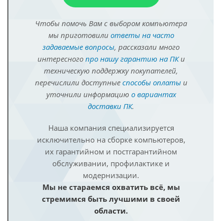
Чтобы помочь Вам с выбором компьютера
мы приготовили
ответы на часто
задаваемые вопросы
, рассказали много
интересного
про нашу гарантию на ПК
и
техническую поддержку покупателей,
перечислили доступные
способы оплаты
и
уточнили информацию
о вариантах
доставки ПК
.
Наша компания специализируется
исключительно на сборке компьютеров,
их гарантийном и постгарантийном
обслуживании, профилактике и
модернизации.
Мы не стараемся охватить всё, мы
стремимся быть лучшими в своей
области.