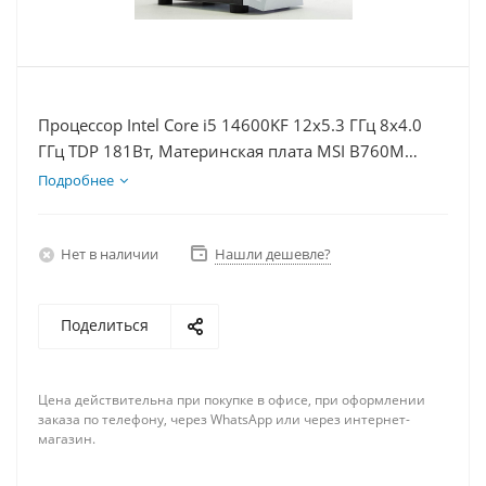
Процессор Intel Core i5 14600KF 12x5.3 ГГц 8x4.0
ГГц TDP 181Вт, Материнская плата MSI B760M
BOMBER WIFI D5, Видеокарта RTX 3050 8Гб, Память
Подробнее
DDR5 16Gb, Диски SSD 500Гб + HDD 1Тб, БП 600Вт
Нет в наличии
Нашли дешевле?
Поделиться
Цена действительна при покупке в офисе, при оформлении
заказа по телефону, через WhatsApp или через интернет-
магазин.